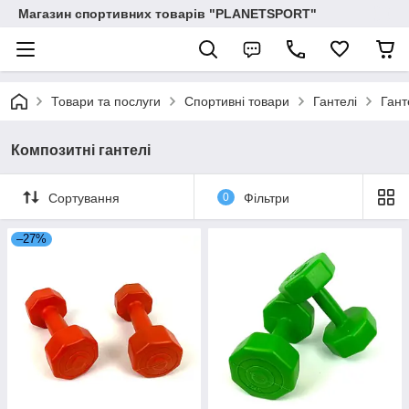
Магазин спортивних товарів "PLANETSPORT"
Товари та послуги
Спортивні товари
Гантелі
Гант
Композитні гантелі
Сортування
0
Фільтри
–27%