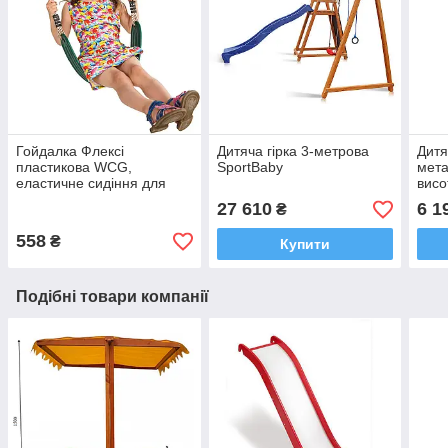
Гойдалка Флексі
Дитяча гірка 3-метрова
Дитя
пластикова WCG,
SportBaby
мет
еластичне сидіння для
висо
дитячих майданчиків
кол
27 610
6 1
₴
558
₴
Купити
Подібні товари компанії