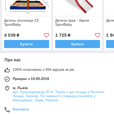
Дитяча пісочниця 23
Дитяча гірка - Хвиля
Дитя
SportBaby
SportBaby
4 039
1 725
1 9
₴
₴
Купити
Купити
Про нас
100% позитивних з 458 відгуків за рік
Працює з 15.05.2018
м. Львів
вул. Кульпарковска 93 А. Також є ще склади в Рогатині,
Луцьку, Харкові. По наявності товарів уточняйте у
менеджера., Львів, Україна
Контакти