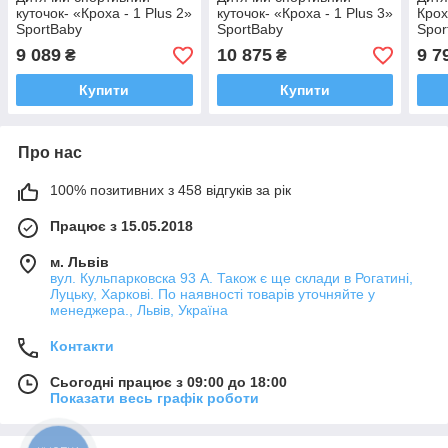
куточок- «Кроха - 1 Plus 2»
куточок- «Кроха - 1 Plus 3»
Крох
SportBaby
SportBaby
Spor
9 089
10 875
9 7
₴
₴
Купити
Купити
Про нас
100% позитивних з 458 відгуків за рік
Працює з 15.05.2018
м. Львів
вул. Кульпарковска 93 А. Також є ще склади в Рогатині,
Луцьку, Харкові. По наявності товарів уточняйте у
менеджера., Львів, Україна
Контакти
Сьогодні працює з 09:00 до 18:00
Показати весь графік роботи