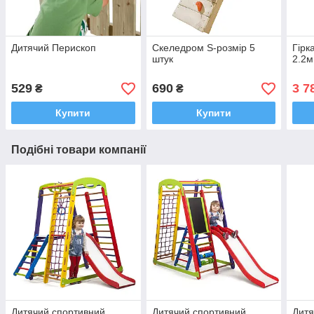
Дитячий Перископ
Скеледром S-розмір 5
Гірк
штук
2.2м
529
690
3 7
₴
₴
Купити
Купити
Подібні товари компанії
Дитячий спортивний
Дитячий спортивний
Дитя