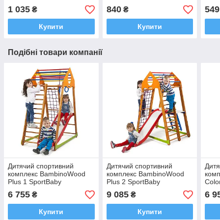
1 035
840
549
₴
₴
Купити
Купити
Подібні товари компанії
Дитячий спортивний
Дитячий спортивний
Дитя
комплекс BambinoWood
комплекс BambinoWood
ком
Plus 1 SportBaby
Plus 2 SportBaby
Colo
6 755
9 085
6 9
₴
₴
Купити
Купити