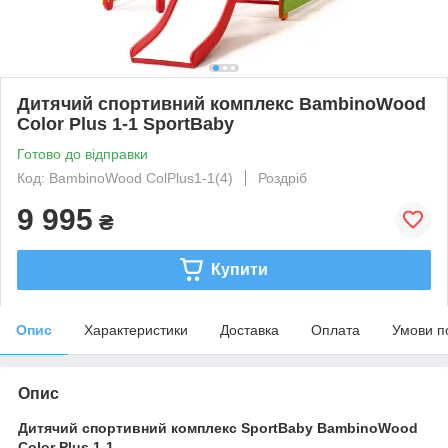
Дитячий спортивний комплекс BambinoWood
Color Plus 1-1 SportBaby
Готово до відправки
Код: BambinoWood ColPlus1-1(4)
Роздріб
9 995
₴
Купити
Опис
Характеристики
Доставка
Оплата
Умови п
Опис
Дитячий спортивний комплекс SportBaby BambinoWood
Color Plus 1-1