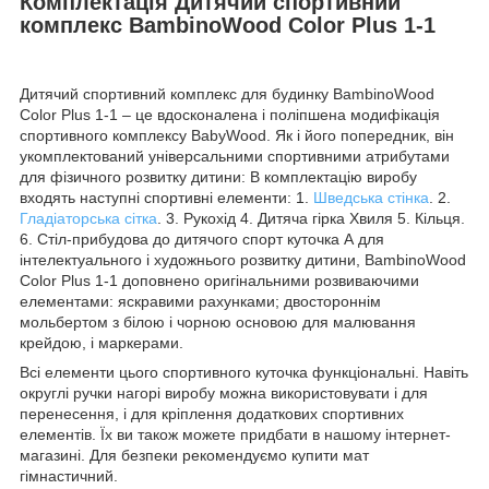
Комплектація Дитячий спортивний
комплекс BambinoWood Color Plus 1-1
Дитячий спортивний комплекс для будинку BambinoWood
Color Plus 1-1 – це вдосконалена і поліпшена модифікація
спортивного комплексу BabyWood. Як і його попередник, він
укомплектований універсальними спортивними атрибутами
для фізичного розвитку дитини: В комплектацію виробу
входять наступні спортивні елементи: 1.
Шведська стінка
. 2.
Гладіаторська сітка
. 3. Рукохід 4. Дитяча гірка Хвиля 5. Кільця.
6. Стіл-прибудова до дитячого спорт куточка А для
інтелектуального і художнього розвитку дитини, BambinoWood
Color Plus 1-1 доповнено оригінальними розвиваючими
елементами: яскравими рахунками; двостороннім
мольбертом з білою і чорною основою для малювання
крейдою, і маркерами.
Всі елементи цього спортивного куточка функціональні. Навіть
округлі ручки нагорі виробу можна використовувати і для
перенесення, і для кріплення додаткових спортивних
елементів. Їх ви також можете придбати в нашому інтернет-
магазині. Для безпеки рекомендуємо купити мат
гімнастичний.