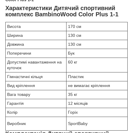
Характеристики Дитячий спортивний
комплекс BambinoWood Color Plus 1-1
Висота
170 см
Ширина
130 см
Довжина
130 см
Поперечини
Бук
Допустимі навантаження на
60 кг
куточок
Гімнастичні кільця
Пластик
Вид кріплення
не вимагає кріплення
Вага товару
35 кг
Гарантія
12 місяців
Колір
Горіх
Виробник
SportBaby