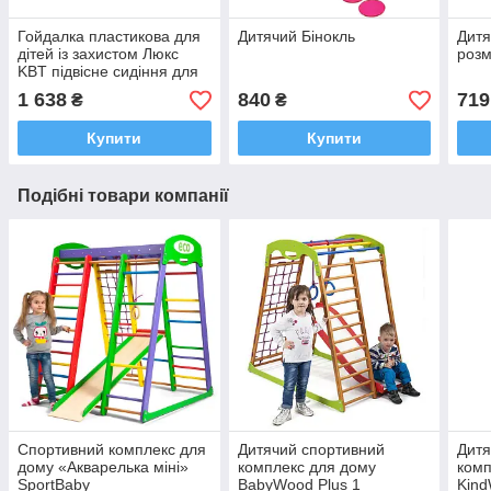
Гойдалка пластикова для
Дитячий Бінокль
Дитя
дітей із захистом Люкс
розм
KBT підвісне сидіння для
дитячих майданчиків
1 638
840
719
₴
₴
Купити
Купити
Подібні товари компанії
Спортивний комплекс для
Дитячий спортивний
Дитя
дому «Акварелька міні»
комплекс для дому
комп
SportBaby
BabyWood Plus 1
Kind