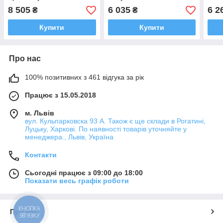
SportBaby
Spor
8 505
6 035
6 2
₴
₴
Купити
Купити
Про нас
100% позитивних з 461 відгука за рік
Працює з 15.05.2018
м. Львів
вул. Кульпарковска 93 А. Також є ще склади в Рогатині,
Луцьку, Харкові. По наявності товарів уточняйте у
менеджера., Львів, Україна
Контакти
Сьогодні працює з 09:00 до 18:00
Показати весь графік роботи
КНОПКА
Про нас
ЗВ'ЯЗКУ