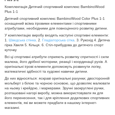
Комплектація Дитячий спортивний комплекс BambinoWood
Plus 1-1
Дитячий спортивний комплекс BambinoWood Color Plus 1-1
оснащений всіма ігровими елементами і спортивними
атрибутами, необхідними для повноцінного розвитку дитини.
У комплектацію виробу входять наступні спортивні елементи:
1.
Шведська стінка
. 2.
Гладіаторська сітка
. 3. Рукохід 4. Дитяча
гірка Хвиля 5. Кільця. 6. Стіл-прибудова до дитячого спорт
куточку
Всі ці спортивні атрибути сприяють розвитку спритності і сили
малюка, його дрібної моторики, реакції і координації рухів. А
оригінальні ігрові елементи допоможуть розвинути логіку,
математичні здібності та художні навички дитини.
До них відносяться: яскраві оригінальні рахунки; двосторонній
мольберт з білою та чорною основою, що дозволяє малювати
на ньому і крейдою, і маркерами. Зручні заокруглені ручки,
розташовані нагорі виробу, можна використовувати як для
його перенесення, так і для кріплення додаткових спортивних
елементів, які ви можете придбати в нашому інтернет-
магазині.