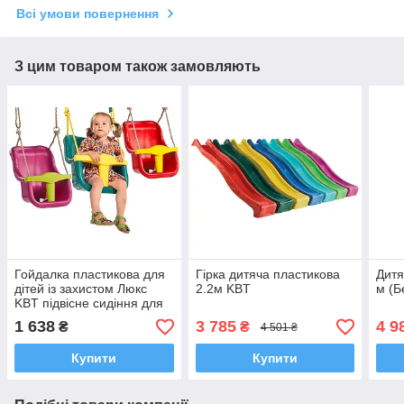
Всі умови повернення
З цим товаром також замовляють
Гойдалка пластикова для
Гірка дитяча пластикова
Дитя
дітей із захистом Люкс
2.2м KBT
м (Б
KBT підвісне сидіння для
дитячих майданчиків
1 638
3 785
4 9
₴
₴
4 501 ₴
Купити
Купити