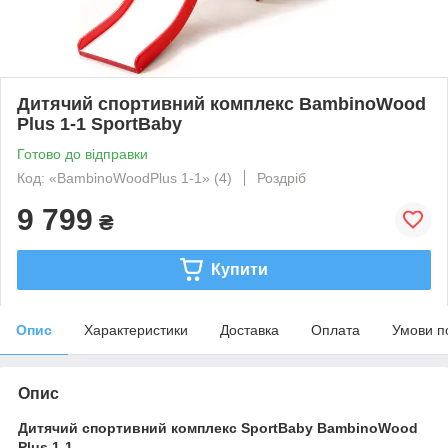
Дитячий спортивний комплекс BambinoWood
Plus 1-1 SportBaby
Готово до відправки
Код: «BambinoWoodPlus 1-1» (4)
Роздріб
9 799
₴
Купити
Опис
Характеристики
Доставка
Оплата
Умови п
Опис
Дитячий спортивний комплекс SportBaby BambinoWood
Plus 1-1