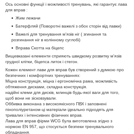
Ось основні функції і можливості тренувань, які гарантує лава
для вправ :
Жим лежачи
Батерфляй (Поворотні важелі з обох сторін від лавки)
Важелі для тренування м'язів ніг ( згинання та
розгинання ніг в колінному суглобі)
Вправа Скотта на біцепс
Вищевказані елементи сприяють швидкому розвитку м'язів
грудної клітки, біцепса литок і стегон.
Кожен елемент лави для вправ був створений з думкою про
безпечних і комфортних тренуваннях:
Міцна конструкція, міцна і ергономічна рама, можливість
обтяження дисками, складна конструкція.
надійні клеми для дисків, млинців будь-якої ваги для того,
щоб вони не зісковзували.
Оббивка виконана з високоякісного ПВХ і заповнені
пінополіуретаном-ці матеріали ідеально підходять для
тривалих і інтенсивних фізичних вправ.
Лава для вправ фірми WCG була виготовлена згідно з
нормою EN 957, що стосується безпеки тренувального
обладнання.