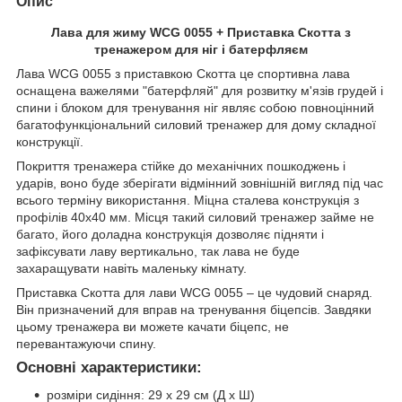
Опис
Лава для жиму WCG 0055 + Приставка Скотта з
тренажером для ніг і батерфляєм
Лава WCG 0055 з приставкою Скотта
це спортивна лава
оснащена важелями "батерфляй" для розвитку м'язів грудей і
спини і блоком для тренування ніг являє собою повноцінний
багатофункціональний силовий тренажер для дому складної
конструкції.
Покриття тренажера стійке до механічних пошкоджень і
ударів, воно буде зберігати відмінний зовнішній вигляд під час
всього терміну використання. Міцна сталева конструкція з
профілів 40х40 мм. Місця такий силовий тренажер займе не
багато, його доладна конструкція дозволяє підняти і
зафіксувати лаву вертикально, так лава не буде
захаращувати навіть маленьку кімнату.
Приставка Скотта для лави WCG 0055 – це чудовий снаряд.
Він призначений для вправ на тренування біцепсів. Завдяки
цьому тренажера ви можете качати біцепс, не
перевантажуючи спину.
Основні характеристики:
розміри сидіння: 29 х 29 см (Д х Ш)