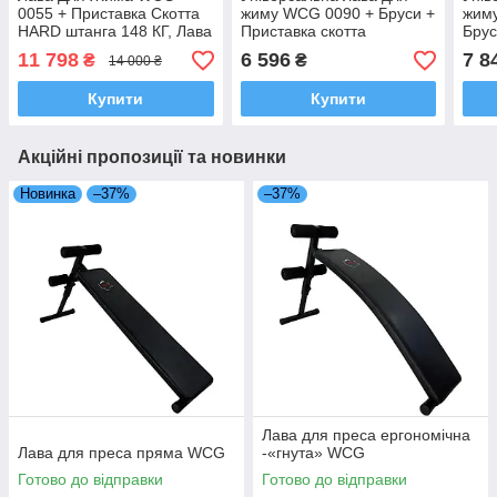
0055 + Приставка Скотта
жиму WCG 0090 + Бруси +
жиму
HARD штанга 148 КГ, Лава
Приставка скотта
Брус
спортивна з набором 148
11 798
6 596
7 8
₴
₴
14 000 ₴
кг
Купити
Купити
Акційні пропозиції та новинки
Новинка
–37%
–37%
Лава для преса ергономічна
Лава для преса пряма WCG
-«гнута» WCG
Готово до відправки
Готово до відправки