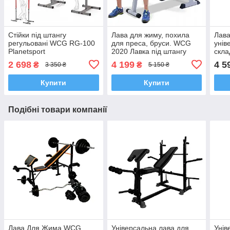
Стійки під штангу
Лава для жиму, похила
Лава
регульовані WCG RG-100
для преса, бруси. WCG
унів
Planetsport
2020 Лавка під штангу
скла
(складана)
2 698
4 199
4 5
₴
₴
3 350 ₴
5 150 ₴
Купити
Купити
Подібні товари компанії
Лава Для Жима WCG
Універсальна лава для
Унів