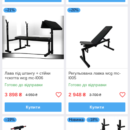
–21%
–20%
Лава під штангу + стійки
Регульована лавка wcg mc-
+скотта wcg mc-l006
l005
Готово до відправки
Готово до відправки
3 898
2 948
₴
₴
4 950 ₴
3 700 ₴
Купити
Купити
–19%
Новинка
–18%