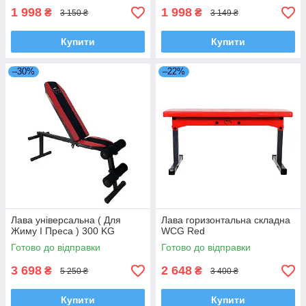
1 998
1 998
₴
₴
3 150 ₴
3 149 ₴
Купити
Купити
–30%
–22%
Лава універсальна ( Для
Лава горизонтальна складна
Жиму І Преса ) 300 KG
WCG Red
Готово до відправки
Готово до відправки
3 698
2 648
₴
₴
5 250 ₴
3 400 ₴
Купити
Купити