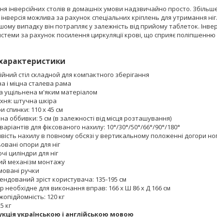
я інверсійних столів в домашніх умови надзвичайно просто. Збільш
інверсія можлива за рахунок спеціальних кріплень для утримання ні
ншому випадку він потрапляє у залежність від прийому таблеток. Інве
стеми за рахунок посилення циркуляції крові, що сприяє поліпшенню р
 характеристики
ійний стіл складной для компактного зберігання
а і міцна сталева рама
а ущільнена м'яким матеріалом
хня: штучна шкіра
и спинки: 110 x 45 см
а оббивки: 5 см (в залежності від місця розташування)
варіантів для фіксованого нахилу: 10°/30°/50°/66°/90°/180°
вість нахилу в повному обсязі у вертикальному положенні догори но
овані опори для ніг
чі циліндри для ніг
ий механізм монтажу
мовані ручки
ендований зріст користувача: 135-195 см
р необхідне для виконання вправ: 166 x Ш 86 x Д 166 см
опідйомність: 120 кг
5 кг
укція українською і англійською мовою