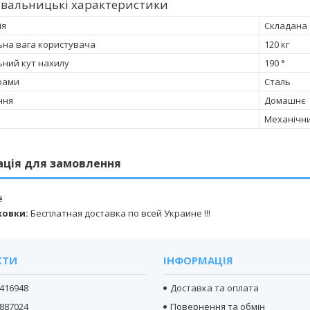
увальницькі характеристики
ія
Складана
на вага користувача
120 кг
ний кут нахилу
190 °
рами
Сталь
ння
Домашнє
Механічн
ація для замовлення
₴
ковки:
Бесплатная доставка по всей Украине !!!
КТИ
ІНФОРМАЦІЯ
416948
Доставка та оплата
887024
Повернення та обмін