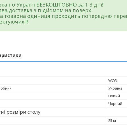
ка по Україні БЕЗКОШТОВНО за 1-3 дні!
ва доставка з підйомом на поверх.
на товарна одиниця проходить попередню переві
ктуючих!!!
еристики
WCG
робник
Україна
Новий
Чорний
ні розміри столу
25 кг