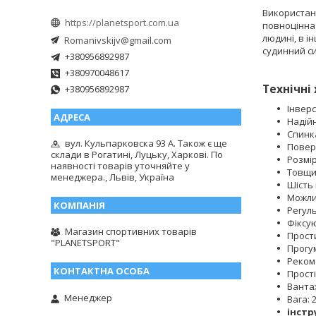
Використанн
https://planetsport.com.ua
повноцінна 
людині, в і
Romanivskijv@gmail.com
судинний си
+380956892987
+380970048617
Технічні
+380956892987
Інверс
Надійн
Спинк
вул. Кульпарковска 93 А. Також є ще
Повер
склади в Рогатині, Луцьку, Харкові. По
Розмір
наявності товарів уточняйте у
Товщин
менеджера., Львів, Україна
Шість 
Можли
Регуль
Фіксую
Магазин спортивних товарів
Прост
"PLANETSPORT"
Прогу
Реком
Прості
Вантаж
Менеджер
Вага: 2
інстр