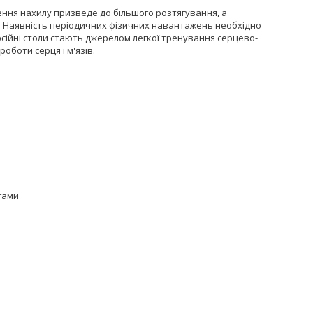
ення нахилу призведе до більшого розтягування, а
г. Наявність періодичних фізичних навантажень необхідно
рсійні столи стають джерелом легкої тренування серцево-
оботи серця і м'язів.
гами