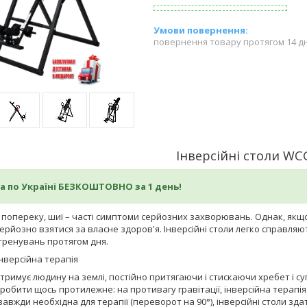
повернення товару протягом 14 д
Інверсійні столи WC
а по Україні БЕЗКОШТОВНО за 1 день!
і, попереку, шиї – часті симптоми серйозних захворювань. Однак, якщо
ерйозно взятися за власне здоров'я. Інверсійні столи легко справля
тренувань протягом дня.
нверсійна терапія
утримує людину на землі, постійно притягаючи і стискаючи хребет і с
робити щось протилежне: на противагу гравітації, інверсійна терапі
 завжди необхідна для терапії (переворот на 90°), інверсійні столи зда