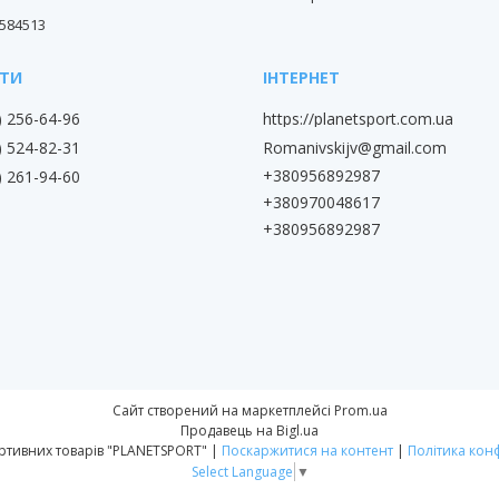
584513
) 256-64-96
https://planetsport.com.ua
Romanivskijv@gmail.com
) 524-82-31
+380956892987
) 261-94-60
+380970048617
+380956892987
Сайт створений на маркетплейсі
Prom.ua
Продавець на Bigl.ua
Магазин спортивних товарів "PLANETSPORT" |
Поскаржитися на контент
|
Політика кон
Select Language
▼