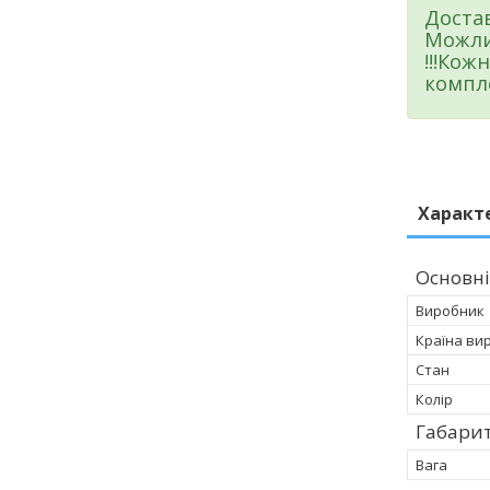
Достав
Можли
!!!Кож
компле
Характ
Основні
Виробник
Країна ви
Стан
Колір
Габарит
Вага