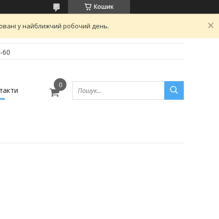
Кошик
овані у найближчий робочий день.
-60
такти