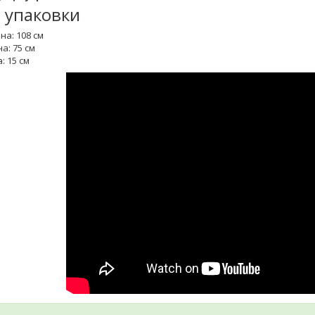
 упаковки
на: 108 см
а: 75 см
: 15 см