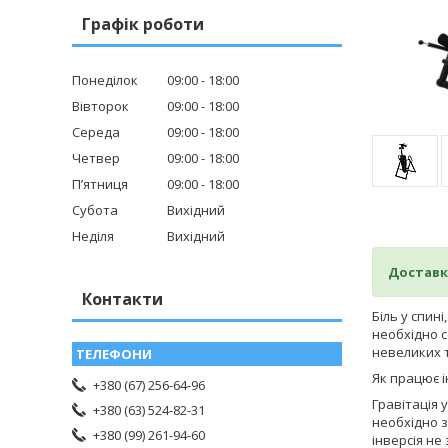
Графік роботи
Понеділок
09:00
18:00
Вівторок
09:00
18:00
Середа
09:00
18:00
Четвер
09:00
18:00
Пʼятниця
09:00
18:00
Субота
Вихідний
Неділя
Вихідний
Доставк
Контакти
Біль у спин
необхідно с
невеликих 
Як працює і
+380 (67) 256-64-96
Гравітація 
+380 (63) 524-82-31
необхідно з
+380 (99) 261-94-60
інверсія не