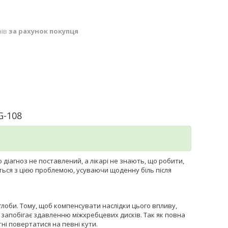
нів
за рахунок покупця
G-108
 діагноз не поставлений, а лікарі не знають, що робити,
ються з цією проблемою, усуваючи щоденну біль після
углоби. Тому, щоб компенсувати наслідки цього впливу,
я запобігає здавленню міжхребцевих дисків. Так як повна
тні повертатися на певні кути.