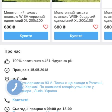
Монотонний гамак з
Монотонний гамак з
Моно
планкою WISH червоний
планкою WISH бордовий
план
одномісний XL 200х100
одномісний XL 200х100
одно
WCG Planetsport
WCG Planetsport
WCG 
680
680
680
₴
₴
Купити
Купити
Про нас
100% позитивних з 461 відгука за рік
Працює з 15.05.2018
м. Львів
вул. Кульпарковска 93 А. Також є ще склади в Рогатині,
Луцьку, Харкові. По наявності товарів уточняйте у
менеджера., Львів, Україна
Контакти
Сьогодні працює з 09:00 до 18:00