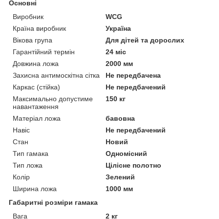
Основні
Виробник
WCG
Країна виробник
Україна
Вікова група
Для дітей та дорослих
Гарантійний термін
24 міс
Довжина ложа
2000 мм
Захисна антимоскітна сітка
Не передбачена
Каркас (стійка)
Не передбачений
Максимально допустиме
150 кг
навантаження
Матеріал ложа
бавовна
Навіс
Не передбачений
Стан
Новий
Тип гамака
Одномісний
Тип ложа
Цілісне полотно
Колір
Зелений
Ширина ложа
1000 мм
Габаритні розміри гамака
Вага
2 кг