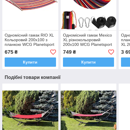
Одномісний гамак RIO XL
Одномісний гамак Mexico
Одно
Кольоровий 200х100 з
XL різнокольоровий
план
планкою WCG Planetsport
200х100 WCG Planetsport
XL 
Plan
675
749
3 6
₴
₴
Купити
Купити
Подібні товари компанії