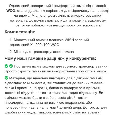
Одномісний, колоритний і комфортний гамак від компанії
WCG
, стане ідеальним варіантом для відпочинку на природі
чи вдома. Міцність і довговічність використовуваних
матеріалів, дозволить вам залишати гамак на відкритому
повітрі не побоюючись негоди протягом всього літа!
Комплектація:
Монотонний гамак з планкою WISH зелений
одномісний XL 200х100 WCG
Мішок для транспортування гамака
Чому наші гамаки кращі ніж у конкурентів:
Поставляється з мішком для зручного транспортування.
Просто скрутіть гамак після використання і помістіть в мішок.
Матеріал, що ідеально підходить для підвісних гамаків,
відповідає всім вимогам, які ставляться до якісних гамаків.
М'яка і приємна на дотик, бавовна подарує вам приємні
тактильні відчуття протягом тривалих годин відпочинку. Ви
сміливо можете брати з собою своїх дітей, так як
гіпоалергенна тканина не викликає подразнень або
почервоніння навіть на чутливій дитячій шкірі. До того ж, для
фарбування моделі використовувалися стійкі натуральні