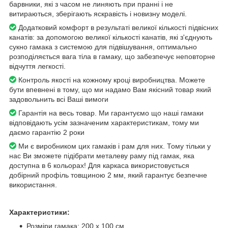
барвники, які з часом не линяють при пранні і не
витираються, зберігають яскравість і новизну моделі.
Додатковий комфорт в результаті великої кількості підвісних
канатів: за допомогою великої кількості канатів, які з'єднують
сукно гамака з системою для підвішування, оптимально
розподіляється вага тіла в гамаку, що забезпечує неповторне
відчуття легкості.
Контроль якості на кожному кроці виробництва. Можете
бути впевнені в тому, що ми надамо Вам якісний товар який
задовольнить всі Ваші вимоги
Гарантія на весь товар. Ми гарантуємо що наші гамаки
відповідають усім зазначеним характеристикам, тому ми
даємо гарантію 2 роки
Ми є виробником цих гамаків і рам для них. Тому тільки у
нас Ви зможете підібрати металеву раму під гамак, яка
доступна в 6 кольорах! Для каркаса використовується
добірний профіль товщиною 2 мм, який гарантує безпечне
використання.
Характеристики:
Розміри гамака: 200 х 100 см.