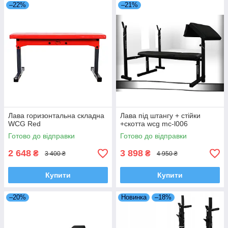
–22%
–21%
Лава горизонтальна складна
Лава під штангу + стійки
WCG Red
+скотта wcg mc-l006
Готово до відправки
Готово до відправки
2 648
3 898
₴
₴
3 400 ₴
4 950 ₴
Купити
Купити
–20%
Новинка
–18%