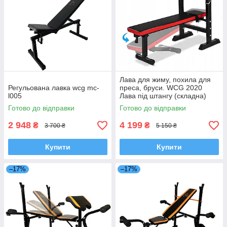
Лава для жиму, похила для
Регульована лавка wcg mc-
преса, бруси. WCG 2020
l005
Лава під штангу (складна)
Готово до відправки
Готово до відправки
2 948
4 199
₴
₴
3 700 ₴
5 150 ₴
Купити
Купити
–17%
–17%