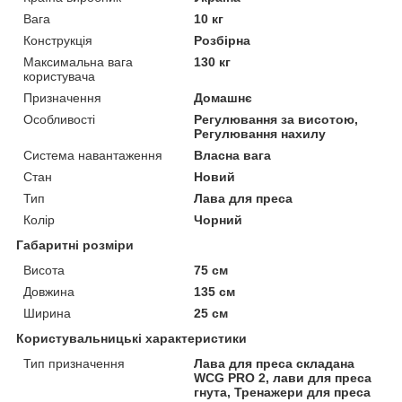
Вага
10 кг
Конструкція
Розбірна
Максимальна вага
130 кг
користувача
Призначення
Домашнє
Особливості
Регулювання за висотою,
Регулювання нахилу
Система навантаження
Власна вага
Стан
Новий
Тип
Лава для преса
Колір
Чорний
Габаритні розміри
Висота
75 см
Довжина
135 см
Ширина
25 см
Користувальницькі характеристики
Тип призначення
Лава для преса складана
WCG PRO 2, лави для преса
гнута, Тренажери для преса