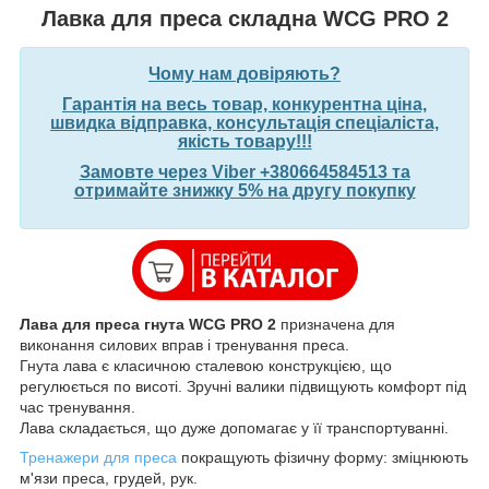
Лавка для преса складна WCG PRO 2
Чому нам довіряють?
Гарантія на весь товар, конкурентна ціна,
швидка відправка, консультація спеціаліста,
якість товару!!!
Замовте через Viber +380664584513 та
отримайте знижку 5% на другу покупку
Лава для преса гнута WCG PRO 2
призначена для
виконання силових вправ і тренування преса.
Гнута лава є класичною сталевою конструкцією, що
регулюється по висоті. Зручні валики підвищують комфорт під
час тренування.
Лава складається, що дуже допомагає у її транспортуванні.
Тренажери для преса
покращують фізичну форму: зміцнюють
м'язи преса, грудей, рук.