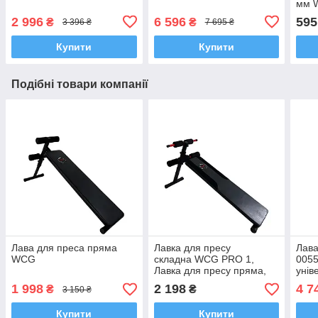
мм 
2 996
6 596
595
₴
₴
3 396 ₴
7 695 ₴
Купити
Купити
Подібні товари компанії
Лава для преса пряма
Лавка для пресу
Лав
WCG
складна WCG PRO 1,
0055
Лавка для пресу пряма,
унів
Тренажери для пресу
жиму
1 998
2 198
4 7
₴
₴
3 150 ₴
спор
Купити
Купити