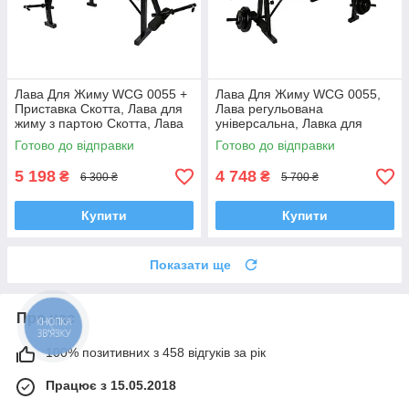
Лава Для Жиму WCG 0055 +
Лава Для Жиму WCG 0055,
Приставка Скотта, Лава для
Лава регульована
жиму з партою Скотта, Лава
універсальна, Лавка для
універсальна спортивна
жиму універсальна, Лавка
Готово до відправки
Готово до відправки
спортивна
5 198
4 748
₴
₴
6 300 ₴
5 700 ₴
Купити
Купити
Показати ще
Про нас
КНОПКА
ЗВ'ЯЗКУ
100% позитивних з 458 відгуків за рік
Працює з 15.05.2018