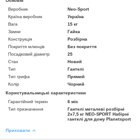
Основні
Виробник
Neo-Sport
Країна виробник
Україна
Вага
15 кг
Замки
Гайка
Конструкція
Розбірна
Покриття млинців
Без покриття
Посадковий діаметр
25
Стан
Новий
Тип
Гантелі
Тип грифа
Прямий
Колір
Чорний
Користувальницькі характеристики
Гарантійний термін
6 міс
Тип призначення
Гантелі металеві розбірні
2х7,5 кг NEO-SPORT Набірні
гантелі для дому Planetsport
Приховати