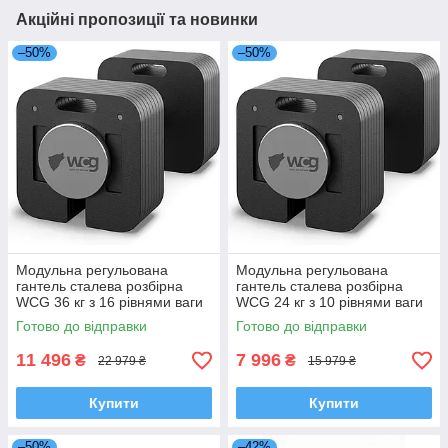
Акційні пропозиції та новинки
–50%
–50%
Модульна регульована
Модульна регульована
гантель сталева розбірна
гантель сталева розбірна
WCG 36 кг з 16 рівнями ваги
WCG 24 кг з 10 рівнями ваги
4-36 кг квадратна для
4-24 кг квадратна для
Готово до відправки
Готово до відправки
силових тренувань вдома
силових тренувань вдома
11 496
7 996
₴
₴
22 979 ₴
15 979 ₴
Купити
Купити
–50%
–42%