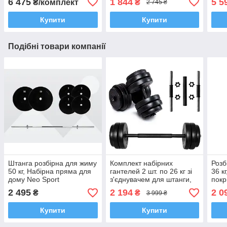
6 475
1 844
5 5
₴/комплект
₴
2 745 ₴
Купити
Купити
Подібні товари компанії
Штанга розбірна для жиму
Комплект набірних
Розб
50 кг, Набірна пряма для
гантелей 2 шт. по 26 кг зі
36 к
дому Neo Sport
з'єднувачем для штанги,
покр
Набір для тренувань
Neo 
2 495
2 194
2 0
₴
₴
3 999 ₴
удома зі змінною вагою
Neo Sport
Купити
Купити