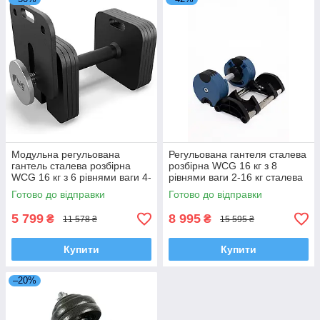
Модульна регульована
Регульована гантеля сталева
гантель сталева розбірна
розбірна WCG 16 кг з 8
WCG 16 кг з 6 рівнями ваги 4-
рівнями ваги 2-16 кг сталева
16 кг квадратна для силових
для силових тренувань
Готово до відправки
Готово до відправки
тренувань вдома
5 799
8 995
₴
₴
11 578 ₴
15 595 ₴
Купити
Купити
–20%