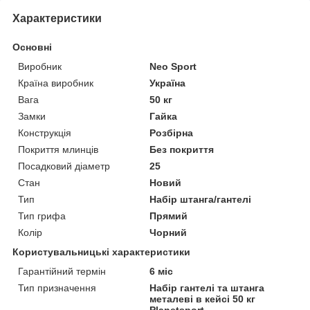
Характеристики
Основні
Виробник
Neo Sport
Країна виробник
Україна
Вага
50 кг
Замки
Гайка
Конструкція
Розбірна
Покриття млинців
Без покриття
Посадковий діаметр
25
Стан
Новий
Тип
Набір штанга/гантелі
Тип грифа
Прямий
Колір
Чорний
Користувальницькі характеристики
Гарантійний термін
6 міс
Тип призначення
Набір гантелі та штанга
металеві в кейсі 50 кг
Planetsport