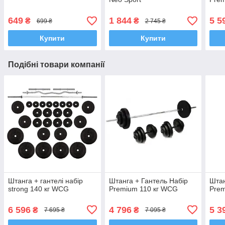
649
1 844
5 5
₴
₴
699 ₴
2 745 ₴
Купити
Купити
Подібні товари компанії
Штанга + гантелі набір
Штанга + Гантель Набір
Штан
strong 140 кг WCG
Premium 110 кг WCG
Pre
6 596
4 796
5 3
₴
₴
7 695 ₴
7 095 ₴