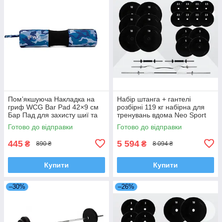
Пом’якшуюча Накладка на
Набір штанга + гантелі
гриф WCG Bar Pad 42×9 см
розбірні 119 кг набірна для
Бар Пад для захисту шиї та
тренувань вдома Neo Sport
плечей під час занять
Готово до відправки
Готово до відправки
гіпоалергенна накладка на
гриф
445
5 594
₴
₴
890 ₴
8 094 ₴
Купити
Купити
–30%
–26%