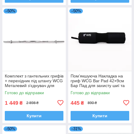
–50%
–50%
Комплект з гантельних грифів
Пом’якшуюча Накладка на
+ перехідник під штангу WCG
гриф WCG Bar Pad 42×9см
Металевий з’єднувач для
Бар Пад для захисту шиї та
штанги і 2 грифи гантель для
плечей під час присідань
Готово до відправки
Готово до відправки
з’єднання
гіпоалергенна накладка на
гриф
1 449
445
₴
₴
2 898 ₴
890 ₴
Купити
Купити
–50%
–31%