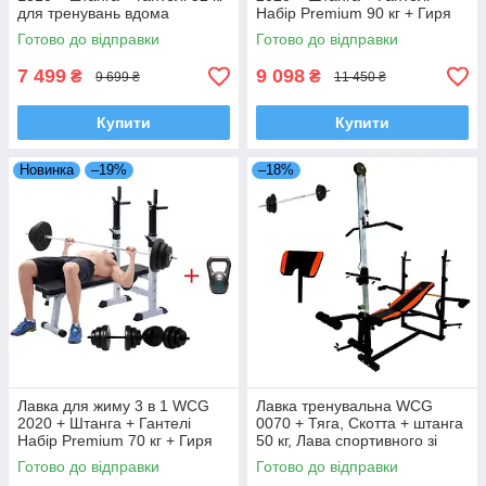
для тренувань вдома
Набір Premium 90 кг + Гиря
Planetsport
12 кг в Подарунок
Готово до відправки
Готово до відправки
7 499
9 098
₴
₴
9 699 ₴
11 450 ₴
Купити
Купити
Новинка
–19%
–18%
Лавка для жиму 3 в 1 WCG
Лавка тренувальна WCG
2020 + Штанга + Гантелі
0070 + Тяга, Скотта + штанга
Набір Premium 70 кг + Гиря
50 кг, Лава спортивного зі
10 кг в Подарунок
штангою 50 кг
Готово до відправки
Готово до відправки