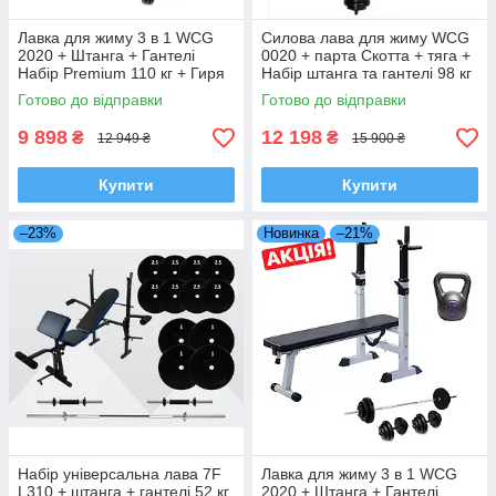
Лавка для жиму 3 в 1 WCG
Силова лава для жиму WCG
2020 + Штанга + Гантелі
0020 + парта Скотта + тяга +
Набір Premium 110 кг + Гиря
Набір штанга та гантелі 98 кг
16 кг в Подарунок
Planetsport
Готово до відправки
Готово до відправки
9 898
12 198
₴
₴
12 949 ₴
15 900 ₴
Купити
Купити
–23%
Новинка
–21%
Набір універсальна лава 7F
Лавка для жиму 3 в 1 WCG
L310 + штанга + гантелі 52 кг
2020 + Штанга + Гантелі