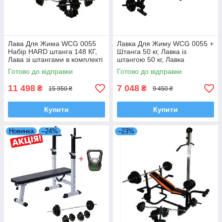
Лава Для Жима WCG 0055
Лавка Для Жиму WCG 0055 +
Набір HARD штанга 148 КГ,
Штанга 50 кг, Лавка із
Лава зі штангами в комплекті
штангою 50 кг, Лавка
148 кг, Набір 148 кг
універсальна + штанга 50 кг
Готово до відправки
Готово до відправки
11 498
7 048
₴
₴
15 950 ₴
9 450 ₴
Купити
Купити
Новинка
–24%
–23%