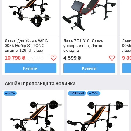
Лавка Для Жима WCG
Лава 7F L310, Лавка
Лав
0055 Набір STRONG
універсальна, Лавка
0055
штанга 128 КГ, Лава
складна
Лава
спортивна з набором
штан
10 798
4 599
9 8
₴
₴
13 100 ₴
штанг та гантелей 128 кг
штан
Купити
Купити
Акційні пропозиції та новинки
–28%
Новинка
–25%