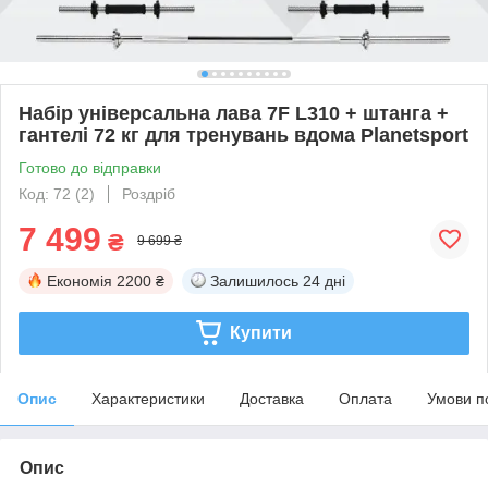
Набір універсальна лава 7F L310 + штанга +
гантелі 72 кг для тренувань вдома Planetsport
Готово до відправки
Код: 72 (2)
Роздріб
7 499
₴
9 699 ₴
Економія
2200 ₴
Залишилось
24 дні
Купити
Опис
Характеристики
Доставка
Оплата
Умови п
Опис