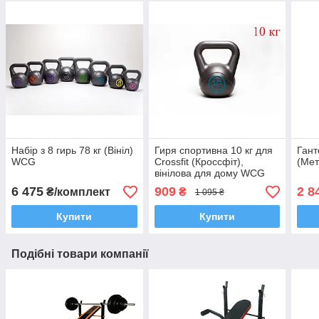
Набір з 8 гирь 78 кг (Вініл)
Гиря спортивна 10 кг для
Гант
WCG
Crossfit (Кроссфіт),
(Ме
вінілова для дому WCG
6 475
909
2 8
₴/комплект
₴
1 095 ₴
Купити
Купити
Подібні товари компанії