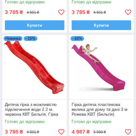
Готово до відправки
Готово до відправки
3 785
3 785
₴
₴
4 501 ₴
4 501 ₴
Купити
Купити
Новинка
–16%
–16%
Дитяча гірка з можливістю
Гірка дитяча пластикова
підключення води 2.2 м.
велика для дому та дачі 3 м
червона КВТ Бельгія, Гірка
Рожева KBT (Бельгія)
дитяча 2.2 м. червона
Готово до відправки
Готово до відправки
Бельгія
3 785
4 987
₴
₴
4 501 ₴
5 930 ₴