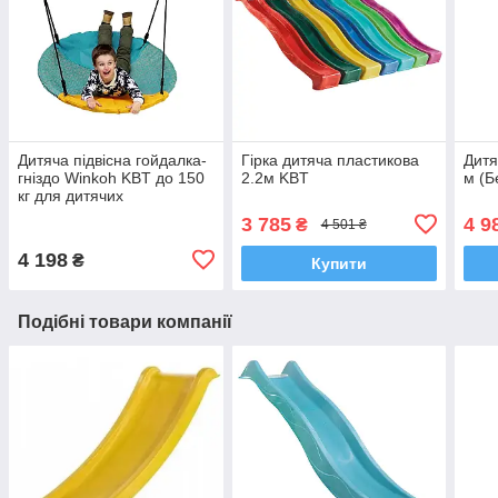
Дитяча підвісна гойдалка-
Гірка дитяча пластикова
Дитя
гніздо Winkoh KBT до 150
2.2м KBT
м (Б
кг для дитячих
майданчиків
3 785
4 9
₴
4 501 ₴
4 198
₴
Купити
Подібні товари компанії