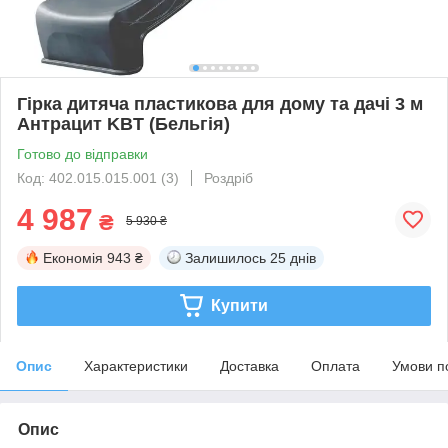
Гірка дитяча пластикова для дому та дачі 3 м
Антрацит KBT (Бельгія)
Готово до відправки
Код: 402.015.015.001 (3)
Роздріб
4 987
₴
5 930 ₴
Економія
943 ₴
Залишилось
25 днів
Купити
Опис
Характеристики
Доставка
Оплата
Умови п
Опис