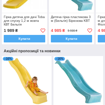
Гірка дитяча для дачі Toba
Дитяча гірка пластикова 3
Гірк
для спуску 1,2 м жовта
м (Бельгія) Бірюзова KBT
м дл
КВТ Бельгія
Фіол
1 989
4 985
4 9
₴
₴
5 930 ₴
Купити
Купити
Акційні пропозиції та новинки
–16%
–16%