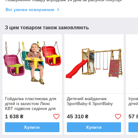
Всі умови повернення
З цим товаром також замовляють
Гойдалка пластикова для
Дитячий майданчик
Ігро
дітей із захистом Люкс
SportBaby-6 SportBaby
діте
KBT підвісне сидіння для
дитячих майданчиків
1 638
45 310
57 
₴
₴
Купити
Купити