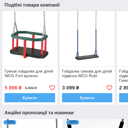
Подібні товари компанії
Гумові гойдалки для дітей
Гойдалка гумова для дітей
Гойд
WCG Fort вуличні
підвісна WCG Rubi
підв
Гумо
5 896
3 099
2 8
₴
₴
6 890 ₴
Купити
Купити
Акційні пропозиції та новинки
–50%
–50%