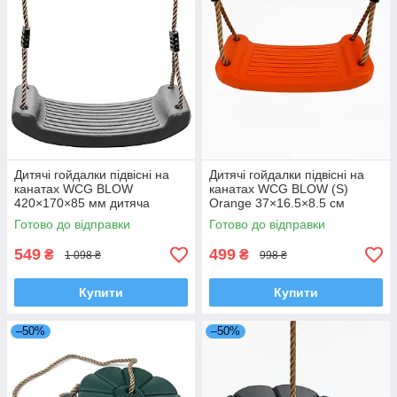
Дитячі гойдалки підвісні на
Дитячі гойдалки підвісні на
канатах WCG BLOW
канатах WCG BLOW (S)
420×170×85 мм дитяча
Orange 37×16.5×8.5 см
гойдалка для дому саду та
дитяча гойдалка для дому
Готово до відправки
Готово до відправки
ігрового майданчику
саду
549
499
₴
₴
1 098 ₴
998 ₴
Купити
Купити
–50%
–50%