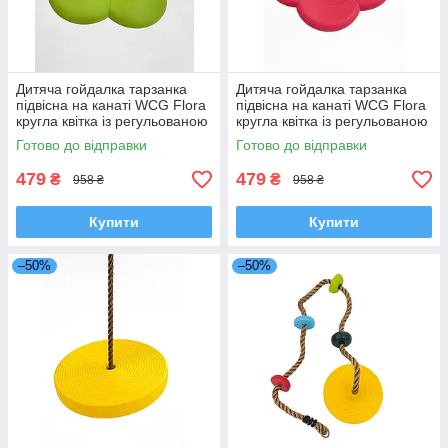
Дитяча гойдалка тарзанка
Дитяча гойдалка тарзанка
підвісна на канаті WCG Flora
підвісна на канаті WCG Flora
кругла квітка із регульованою
кругла квітка із регульованою
висотою для дому Салатовий
висотою для дому Рожевий
Готово до відправки
Готово до відправки
479
479
₴
₴
958 ₴
958 ₴
Купити
Купити
–50%
–50%