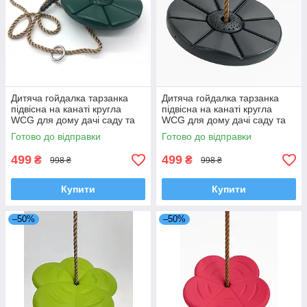
Дитяча гойдалка тарзанка
Дитяча гойдалка тарзанка
підвісна на канаті кругла
підвісна на канаті кругла
WCG для дому дачі саду та
WCG для дому дачі саду та
ігрового майданчику Зелений
ігрового майданчику
Готово до відправки
Готово до відправки
Графітовий
499
499
₴
₴
998 ₴
998 ₴
Купити
Купити
–50%
–50%