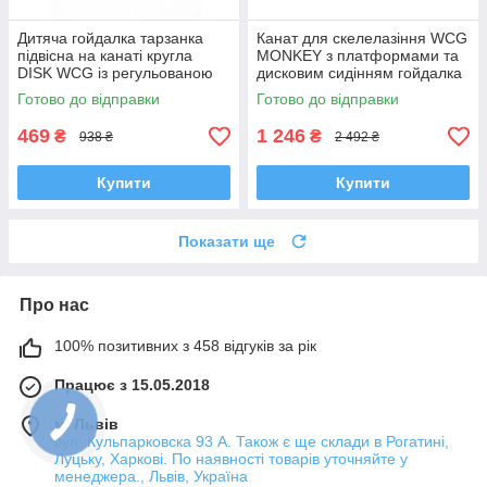
Дитяча гойдалка тарзанка
Канат для скелелазіння WCG
підвісна на канаті кругла
MONKEY з платформами та
DISK WCG із регульованою
дисковим сидінням гойдалка
довжиною мотузки для дому
тарзанка для дитячого
Готово до відправки
Готово до відправки
Жовтий
майданчика Жовтий
469
1 246
₴
₴
938 ₴
2 492 ₴
Купити
Купити
Показати ще
Про нас
100% позитивних з 458 відгуків за рік
Працює з 15.05.2018
м. Львів
вул. Кульпарковска 93 А. Також є ще склади в Рогатині,
Луцьку, Харкові. По наявності товарів уточняйте у
менеджера., Львів, Україна