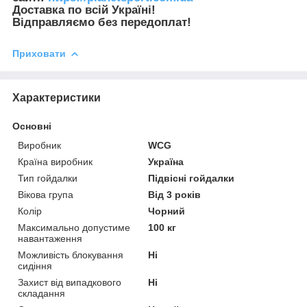
Доставка по всій Україні!
Відправляємо без передоплат!
Приховати
Характеристики
Основні
Виробник
WCG
Країна виробник
Україна
Тип гойдалки
Підвісні гойдалки
Вікова група
Від 3 років
Колір
Чорний
Максимально допустиме
100 кг
навантаження
Можливість блокування
Ні
сидіння
Захист від випадкового
Ні
складання