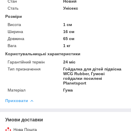
Стан
Новий
Стать
Унісекс
Розміри
Висота
1 см
Ширина
16 см
Довжина
65 см
Вага
1 кг
Користувальницькі характеристики
Гарантійний термін
24 міс
Тип призначення
Гойдалка для дітей підвісна
WCG Rubber, Гумові
гойдалки посилені
Planetsport
Матеріал
Гума
Приховати
Умови доставки
Нова Пошта