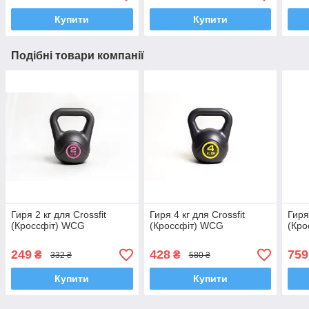
Купити
Купити
Подібні товари компанії
Гиря 2 кг для Crossfit
Гиря 4 кг для Crossfit
Гиря
(Кроссфіт) WCG
(Кроссфіт) WCG
(Кр
249
428
759
₴
₴
332 ₴
580 ₴
Купити
Купити