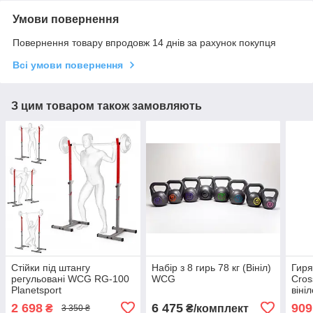
Умови повернення
Повернення товару впродовж 14 днів за рахунок покупця
Всі умови повернення
З цим товаром також замовляють
Стійки під штангу
Набір з 8 гирь 78 кг (Вініл)
Гиря
регульовані WCG RG-100
WCG
Cros
Planetsport
віні
2 698
6 475
909
₴
₴/комплект
3 350 ₴