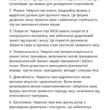
початківців і до важких для досвідчених спортсменів.
Форма: Чавунні гирі мають традиційну форму з
відкритою ручкою для зручного хвата. Ця форма
дозволяє легко тримати гирю і забезпечує стабільність
під час виконання різних вправ.
Покриття: Чавунні гирі WCG мають покриття зі
спеціального матеріалу, яке забезпечує додатковий
захист від корозії і зносу. Це покриття допомагає
зберегти гирю в гарному стані протягом тривалого часу.
Універсальність: Чавунні гирі використовуються в
різних типах тренувань, включаючи силові тренування,
функціональний тренінг, кардіо-тренування і багато
інших. Вони дозволяють виконувати різноманітні
вправи, такі як махи, присідання, випади і станова тяга.
Довговічність: Чавунна гиря відрізняється своєю
високою міцністю і довговічністю. Вона може
витримувати великі навантаженження і зберігати свою
форму протягом тривалого періоду часу, незалежно від
інтенсивності тренувань.
Ергономіка: Чавунна гиря має зручну ручку з
відповідним діаметром і текстурою, що забезпечує