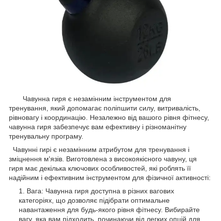
Чавунна гиря є незамінним інструментом для
тренування, який допомагає поліпшити силу, витривалість,
рівновагу і координацію. Незалежно від вашого рівня фітнесу,
чавунна гиря забезпечує вам ефективну і різноманітну
тренувальну програму.
Чавунні гирі є незамінним атрибутом для тренування і
зміцнення м'язів. Виготовлена з високоякісного чавуну, ця
гиря має декілька ключових особливостей, які роблять її
надійним і ефективним інструментом для фізичної активності:
Вага: Чавунна гиря доступна в різних вагових
категоріях, що дозволяє підібрати оптимальне
навантаження для будь-якого рівня фітнесу. Вибирайте
вагу, яка вам підходить, починаючи від легких опцій для