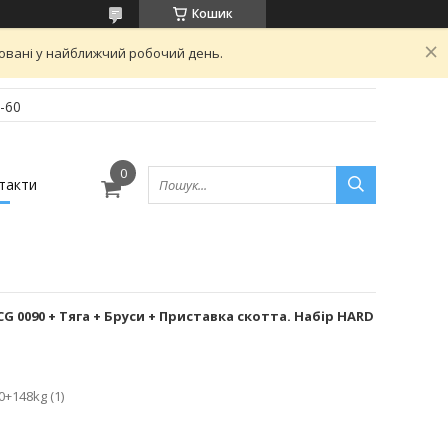
Кошик
овані у найближчий робочий день.
-60
такти
 0090 + Тяга + Бруси + Приставка скотта. Набір HARD
0+148kg (1)