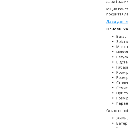
лави і вали
Міцна конст
покриття ла
Лава для 
Основні х
Вага л
Зріст 
Макс. 
максим
Регулю
Відста
Габари
Розмір
Розмір
Сталеві
Семис
Прист
Розмір
Гаран
Ось основні
Жими 
Батерф