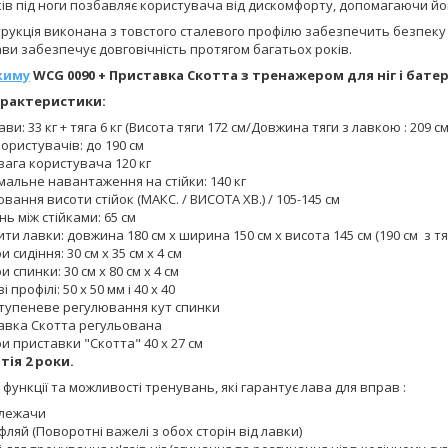
ків під ноги позбавляє користувача від дискомфорту, допомагаючи й
рукція виконана з товстого сталевого профілю забезпечить безпеку п
ви забезпечує довговічність протягом багатьох років.
жиму
WCG 0090 + Приставка Скотта з тренажером для ніг і бат
арактеристики:
ави: 33 кг + тяга 6 кг (Висота тяги 172 см/Довжина тяги з лавкою : 209 см
користувачів: до 190 см
вага користувача 120 кг
альне навантаження на стійки: 140 кг
вання висоти стійок (МАКС. / ВИСОТА ХВ.) / 105-145 см
нь між стійками: 65 см
ти лавки: довжина 180 см х ширина 150 см х висота 145 см (190 см з т
и сидіння: 30 см х 35 см х 4 см
и спинки: 30 см х 80 см х 4 см
 профілі: 50 x 50 мм і 40 х 40
тупеневе регулювання кут спинки
авка Скотта регульована
и приставки "Скотта" 40 х 27 см
тія 2 роки.
 функції та можливості тренувань, які гарантує лава для вправ :
лежачи
ляй (Поворотні важелі з обох сторін від лавки)