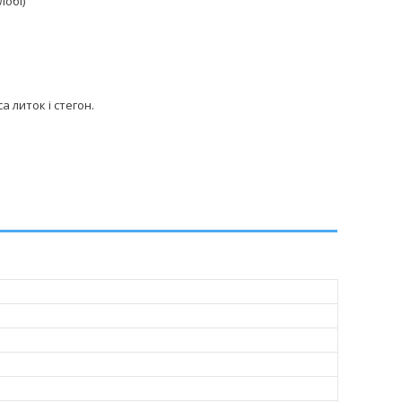
лобі)
 литок і стегон.