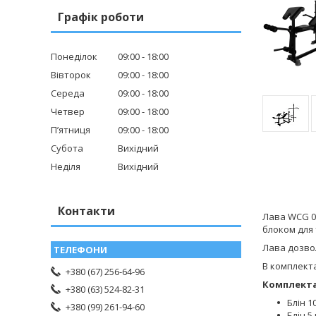
Графік роботи
Понеділок
09:00
18:00
Вівторок
09:00
18:00
Середа
09:00
18:00
Четвер
09:00
18:00
Пʼятниця
09:00
18:00
Субота
Вихідний
Неділя
Вихідний
Контакти
Лава WCG 0
блоком для 
Лава дозво
В комплект
+380 (67) 256-64-96
Комплекта
+380 (63) 524-82-31
Блін 10
+380 (99) 261-94-60
Блін 5 