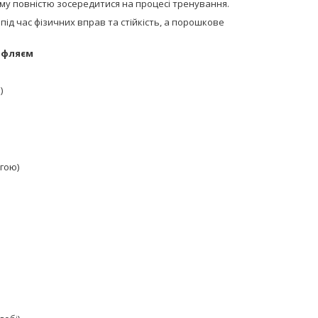
ому повністю зосередитися на процесі тренування.
ід час фізичних вправ та стійкість, а порошкове
ерфляєм
)
ягою)