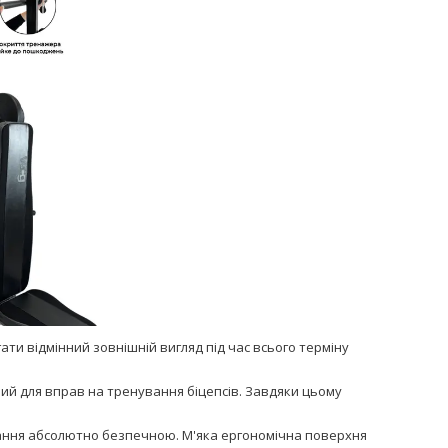
ти відмінний зовнішній вигляд під час всього терміну
ний для вправ на тренування біцепсів. Завдяки цьому
вання абсолютно безпечною. М'яка ергономічна поверхня