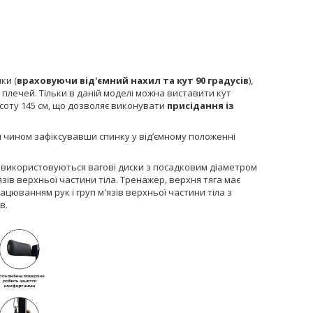
ки (
враховуючи від'ємний нахил та кут 90 градусів
),
та плечей. Тільки в даній моделі можна виставити кут
соту 145 см, що дозволяє виконувати
присідання із
м чином зафіксувавши спинку у відʼємному положенні
 використовуються вагові диски з посадковим діаметром
язів верхньої частини тіла. Тренажер, верхня тяга має
ацюванням рук і груп м'язів верхньої частини тіла з
в.