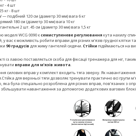
 кг - 4 шт
25 кг - 8 шт
 — подібний 120 см (діаметр 30 мм) вага 6 кг
рямий 180 см (діаметр 30 мм) вага 10 кг
гантельні 2 шт. 45 см (діаметр 30 мм) вага 1,5 кг
 моделі WCG 0090 є
семиступеневе регулювання
кута нахилу спин
й, у вас є можливість робити вправи для різних м'язів грудної клітки 
нки
90 градусів
для жиму гантелей сидячи.
Стійки
підіймаються на ви
 із лавою поставляється скоба для фіксації тренажера для ніг, таки
онувати
вправи для мʼязів живота
.
ння силових вправ у комплект входить тяга зверху. Як навантаження
мм.Стійка для верхньої тяги дозволяє тренувати практично всі групи м'
, яка була спеціально розроблена для різних вправ, пов'язаних з опр
 збільшувати навантаження за допомогою додаткових вагових блокі