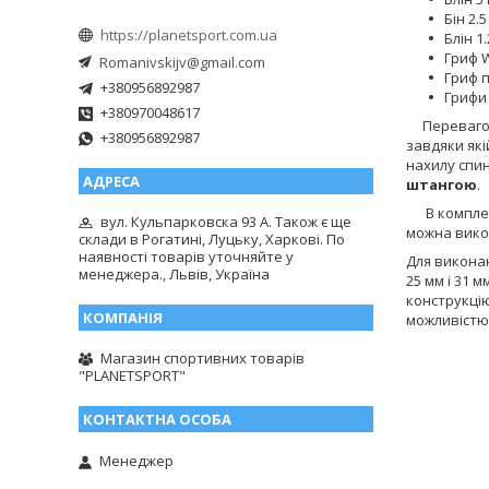
Бін 2.5
https://planetsport.com.ua
Блін 1.
Гриф W
Romanivskijv@gmail.com
Гриф п
+380956892987
Грифи 
+380970048617
Перевагою
+380956892987
завдяки які
нахилу спи
штангою
.
В комплекті
вул. Кульпарковска 93 А. Також є ще
можна вик
склади в Рогатині, Луцьку, Харкові. По
наявності товарів уточняйте у
Для викона
менеджера., Львів, Україна
25 мм і 31 
конструкцію
можливістю
Магазин спортивних товарів
"PLANETSPORT"
Менеджер