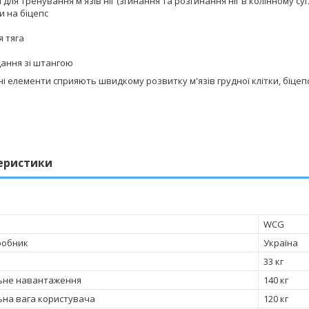
 для тренування м'язів ніг (згинання та розгинання ніг в колінному суг
и на біцепс
я тяга
дання зі штангою
 елементи сприяють швидкому розвитку м'язів грудної клітки, біцепса
еристики
WCG
робник
Україна
33 кг
ьне навантаження
140 кг
на вага користувача
120 кг