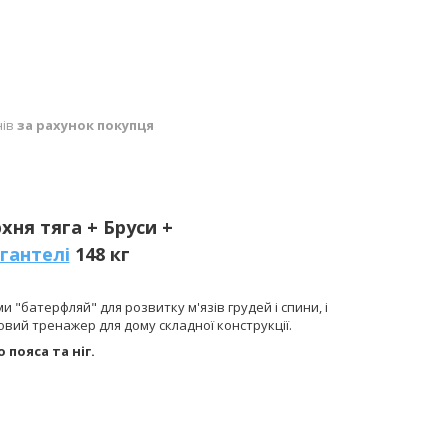
нів
за рахунок покупця
хня тяга + Бруси +
гантелі
148 кг
"батерфляй" для розвитку м'язів грудей і спини, і
овий тренажер для дому складної конструкції.
 пояса та ніг.