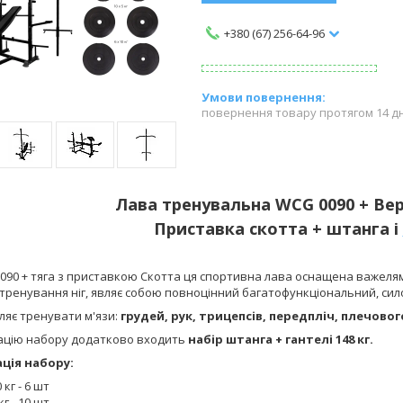
+380 (67) 256-64-96
повернення товару протягом 14 д
Лава тренувальна WCG 0090 + Вер
Приставка скотта + штанга і
090 + тяга з приставкою Скотта
ця спортивна лава оснащена важелями 
тренування ніг, являє собою повноцінний багатофункціональний, сил
ляє тренувати м'язи:
грудей, рук, трицепсів, передпліч, плечового
ацію набору додатково входить
набір штанга + гантелі 148 кг.
ція набору:
 кг - 6 шт
кг - 10 шт