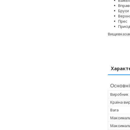
Важелі
Вправ
Бруси
Верхн
Прес
Присі
Вищевказані
Характ
Основні
Виробник
Країна ви
Вага
Максимал
Максималь