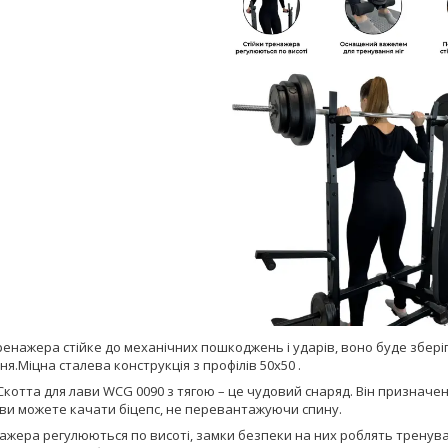
енажера стійке до механічних пошкоджень і ударів, воно буде зберіга
я.Міцна сталева конструкція з профілів 50х50 .
котта для лави WCG 0090 з тягою – це чудовий снаряд. Він призначе
ви можете качати біцепс, не перевантажуючи спину.
нажера регулюються по висоті, замки безпеки на них роблять трену