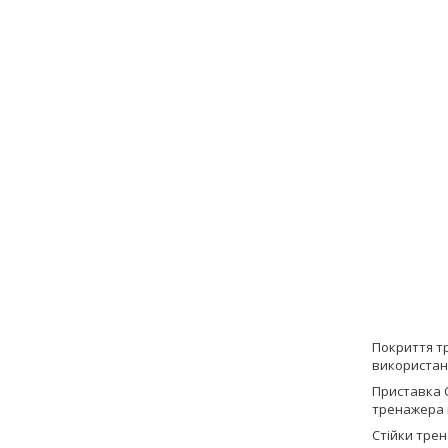
Покриття тр
використанн
Приставка С
тренажера 
Стійки тре