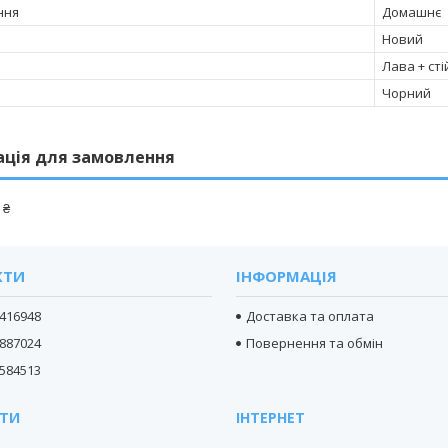
ння
Домашнє
Новий
Лава + сті
Чорний
ація для замовлення
 ₴
КТИ
ІНФОРМАЦІЯ
416948
Доставка та оплата
887024
Повернення та обмін
584513