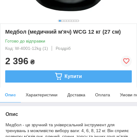
Медбол (медичний м'яч) WCG 12 кг (27 см)
Готово до відправки
Код: W-4001-12kg (1)
Роздріб
2 396
₴
Купити
Опис
Характеристики
Доставка
Оплата
Умови п
Опис
Медбол - це зручний та універсальний інструмент для
тренувань з можливістю вибору ваги: 4, 6, 8, 12 кг. Він сприяє
розвитку м'язів рук, плечей, спини, торсу та інших груп м'язів.