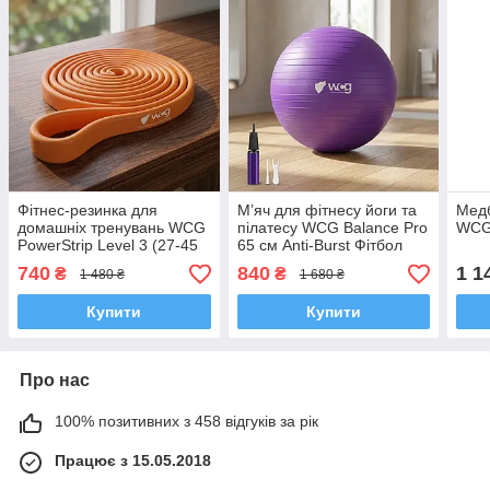
Фітнес-резинка для
М’яч для фітнесу йоги та
Медб
домашніх тренувань WCG
пілатесу WCG Balance Pro
WCG 
PowerStrip Level 3 (27-45
65 см Anti-Burst Фітбол
кг) Гумовий еспандер для
для вагітних та тренувань
740
840
1 1
₴
₴
1 480 ₴
1 680 ₴
підтягувань та кросфіту
вдома та у спортзалі з
208х2.8 см
насосом
Купити
Купити
Про нас
100% позитивних з 458 відгуків за рік
Працює з 15.05.2018