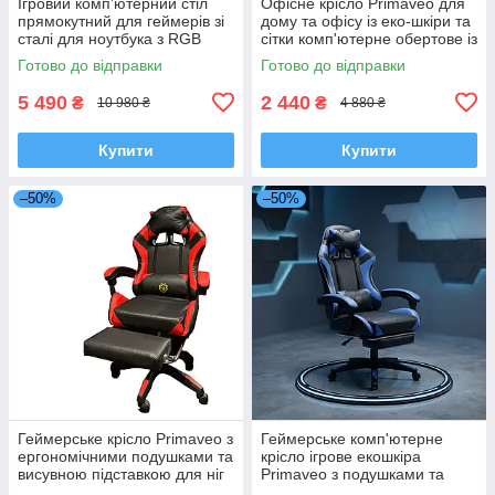
Ігровий комп’ютерний стіл
Офісне крісло Primaveo для
прямокутний для геймерів зі
дому та офісу із еко-шкіри та
сталі для ноутбука з RGB
сітки комп'ютерне обертове із
LED-підсвічуванням
механізмом гойдання для
Готово до відправки
Готово до відправки
тримачем для навушників та
роботи та навчання
чашки
5 490
2 440
₴
₴
10 980 ₴
4 880 ₴
Купити
Купити
–50%
–50%
Геймерське крісло Primaveo з
Геймерське комп'ютерне
ергономічними подушками та
крісло ігрове екошкіра
висувною підставкою для ніг
Primaveo з подушками та
ігрове для дому Чорний/
висувною підставкою для ніг