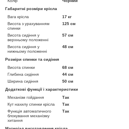
Колір
Чорний
Габаритні розміри крісла
Вага крісла
17 кг
Висота з урахуванням
125 см
спинки
Висота сидіння у
57 см
верхньому положенні
Висота сидіння у
48 см
нижньому положенні
Розміри спинки та сидіння
Висота спинки
68 см
Глибина сидіння
44 см
Ширина сидіння
50 см
Додаткові функції і характеристики
Механізм гойдання
Так
Кут нахилу спинки крісла
Так
Функція автоматичного
Так
блокування механізму
хитання
Матеріал виготовлення крісла