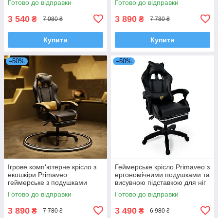
Готово до відправки
Готово до відправки
Червоний
регулювання кута нахилу
спинки
3 540
3 890
₴
₴
7 080 ₴
7 780 ₴
Купити
Купити
–50%
–50%
Ігрове комп'ютерне крісло з
Геймерське крісло Primaveo з
екошкіри Primaveo
ергономічними подушками та
геймерське з подушками
висувною підставкою для ніг
підставкою для ніг та
із штучної шкіри спортивне
Готово до відправки
Готово до відправки
регульований кут нахилу
домашнє Чорний
спинки
3 890
3 490
₴
₴
7 780 ₴
6 980 ₴