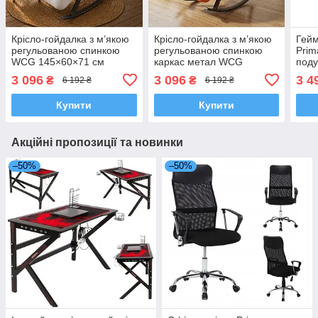
Крісло-гойдалка з м’якою
Крісло-гойдалка з м’якою
Гейм
регульованою спинкою
регульованою спинкою
Prim
WCG 145×60×71 см
каркас метал WCG
поду
Качалка для дому дачі та
145×60×71 см Качалка
підс
3 096
3 096
3 4
₴
₴
6 192 ₴
6 192 ₴
тераси із підлокітниками
для дому дачі та тераси із
штуч
та кишенею Білий
підлокітниками
дом
Купити
Купити
Акційні пропозиції та новинки
–50%
–50%