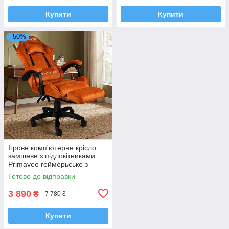
Купити
Купити
–50%
Ігрове комп'ютерне крісло
замшеве з підлокітниками
Primaveo геймерьське з
ергономічними подушками та
Готово до відправки
підніжкою 120-130х65х60 см
3 890
₴
7 780 ₴
Купити