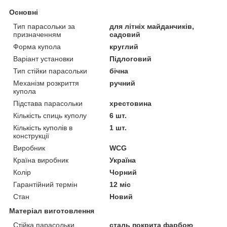
Основні
Тип парасольки за
для літніх майданчиків,
призначенням
садовий
Форма купола
круглий
Варіант установки
Підлоговий
Тип стійки парасольки
бічна
Механізм розкриття
ручний
купола
Підстава парасольки
хрестовина
Кількість спиць куполу
6 шт.
Кількість куполів в
1 шт.
конструкції
Виробник
WCG
Країна виробник
Україна
Колір
Чорний
Гарантійний термін
12 міс
Стан
Новий
Матеріал виготовлення
Стійка парасольки
сталь покрита фарбою