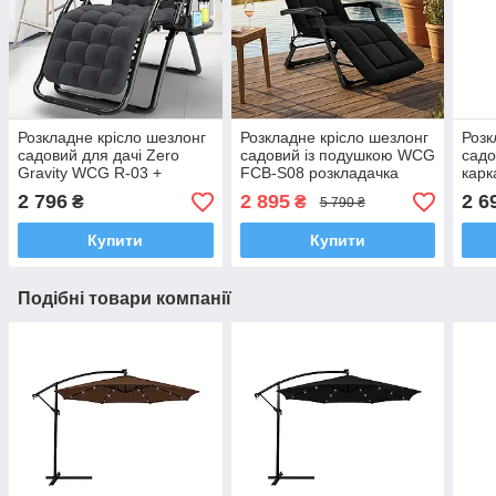
Розкладне крісло шезлонг
Розкладне крісло шезлонг
Розк
садовий для дачі Zero
садовий із подушкою WCG
садо
Gravity WCG R-03 +
FCB-S08 розкладачка
кар
матрац
лежак кемпінговий з
розк
2 796
2 895
2 6
₴
₴
5 790 ₴
сталевим каркасом
відп
регульована спинка
Купити
Купити
Подібні товари компанії