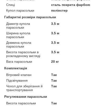
Спиці
сталь покрита фарбою
Купол парасольки
поліестер
Габаритні розміри парасольки
Діаметр купола
3.5 м
парасольки
Ширина купола
3.5 м
парасольки
Довжина купола
3.5 м
парасольки
Висота парасольки в
3.5 м
розкладеному вигляді
Вага парасольки
20 кг
Комплектація
Вітровий клапан
Так
Підсвічування
Так
Чохол для зберігання й
Так
транспортування
Регулювання парасольки
Висота парасольки
Так