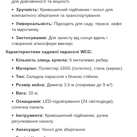
для довговічності та міцності.
Зручність:
Кривошипний підйомник і чохол для
компактного зберігання та транспортування.
Універсальність:
Підходить для саду, тераси, кафе
та відпочинку.
Застосування:
Для захисту від сонця вдень і
створення атмосфери ввечері.
Характеристики садової парасолі WCG:
Кількість спиць купола:
6 металевих ребер.
Матеріал:
Поліестер 160G (полотно), сталь (каркас).
Тип:
Складна парасоля з бічною стійкою.
Розмір кейса:
Діаметр 3,5 м (покриває до 9 м²).
Вага:
20 кг.
Оснащення:
LED-підсвічування (24 світлодіоди),
сонячна панель.
Інструменти:
Кривошипний підйомник, ручне
регулювання нахилу.
Аксесуари:
Чохол для зберігання.