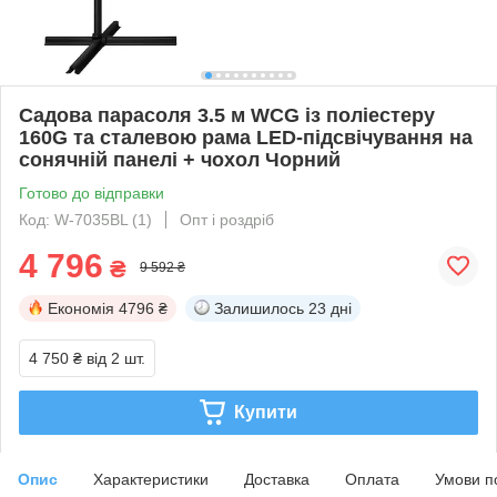
Садова парасоля 3.5 м WCG із поліестеру
160G та сталевою рама LED-підсвічування на
сонячній панелі + чохол Чорний
Готово до відправки
Код: W-7035BL (1)
Опт і роздріб
4 796
₴
9 592 ₴
Економія
4796 ₴
Залишилось
23 дні
4 750 ₴
від 2 шт.
Купити
Опис
Характеристики
Доставка
Оплата
Умови п