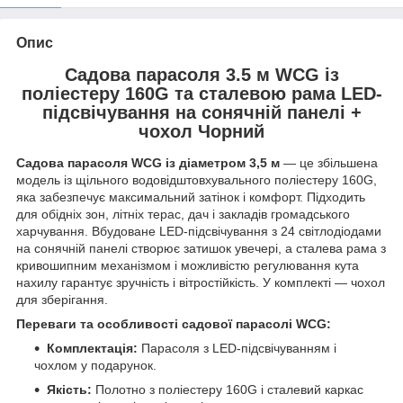
Опис
Садова парасоля 3.5 м WCG із
поліестеру 160G та сталевою рама LED-
підсвічування на сонячній панелі +
чохол Чорний
Садова парасоля WCG із діаметром 3,5 м
— це збільшена
модель із щільного водовідштовхувального поліестеру 160G,
яка забезпечує максимальний затінок і комфорт. Підходить
для обідніх зон, літніх терас, дач і закладів громадського
харчування. Вбудоване LED-підсвічування з 24 світлодіодами
на сонячній панелі створює затишок увечері, а сталева рама з
кривошипним механізмом і можливістю регулювання кута
нахилу гарантує зручність і вітростійкість. У комплекті — чохол
для зберігання.
Переваги та особливості садової парасолі WCG:
Комплектація:
Парасоля з LED-підсвічуванням і
чохлом у подарунок.
Якість:
Полотно з поліестеру 160G і сталевий каркас