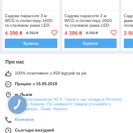
Садова парасоля 3 м
Садова парасоля 3 м
Сад
WCG із поліестеру 160G
WCG із поліестеру 160G
діам
та сталевою рама LED-
та сталевою рама LED-
полі
підсвічування на сонячній
підсвічування на сонячній
ста
4 396
4 396
2 9
₴
₴
8 792 ₴
8 792 ₴
панелі + чохол
панелі + чохол Чорний
регу
Коричневий
чохо
Купити
Купити
Про нас
100% позитивних з 458 відгуків за рік
Працює з 15.05.2018
м. Львів
вул. Кульпарковска 93 А. Також є ще склади в Рогатині,
Луцьку, Харкові. По наявності товарів уточняйте у
менеджера., Львів, Україна
Контакти
Сьогодні вихідний