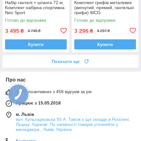
Набір гантелі + штанга 72 кг,
Комплект грифів металевих
Комплект набірна спортивна
(вигнутий, прямий, гантельні
Neo Sport
грифи) WCG
Готово до відправки
Готово до відправки
3 495
3 296
₴
₴
4 745 ₴
4 297 ₴
Купити
Купити
Показати ще
Про нас
100% позитивних з 458 відгуків за рік
Працює з 15.05.2018
м. Львів
вул. Кульпарковска 93 А. Також є ще склади в Рогатині,
Луцьку, Харкові. По наявності товарів уточняйте у
менеджера., Львів, Україна
Контакти