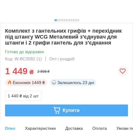
Комплект з гантельних грифів + перехідник
під штангу WCG Металевий з’єднувач для
штанги і 2 грифи гантель для з’єднання
Готово до відправки
Код: W-BC35B2 (1)
Опт і роздріб
1 449
₴
2 898 ₴
Економія
1449 ₴
Залишилось
23 дні
1 440 ₴
від 2 шт.
Купити
Опис
Характеристики
Доставка
Оплата
Умови п