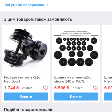
Всі умови повернення
З цим товаром також замовляють
Розбірні гантелі 2х21кг
Штанга + гантелі набір
Штан
Neo Sport
strong 140 кг WCG
Prem
1 744
6 596
6 0
₴
₴
2 645 ₴
7 695 ₴
Купити
Купити
Подібні товари компанії