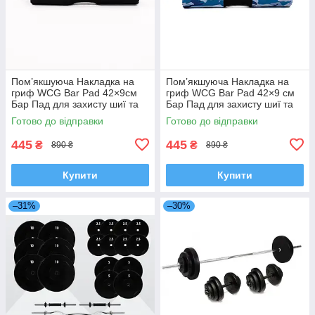
Пом’якшуюча Накладка на
Пом’якшуюча Накладка на
гриф WCG Bar Pad 42×9см
гриф WCG Bar Pad 42×9 см
Бар Пад для захисту шиї та
Бар Пад для захисту шиї та
плечей під час присідань
плечей під час занять
Готово до відправки
Готово до відправки
гіпоалергенна накладка на
гіпоалергенна накладка на
гриф
гриф
445
445
₴
₴
890 ₴
890 ₴
Купити
Купити
–31%
–30%