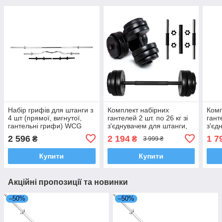
Набір грифів для штанги з
Комплект набірних
Комп
4 шт (прямої, вигнутої,
гантелей 2 шт. по 26 кг зі
гант
гантельні грифи) WCG
з'єднувачем для штанги,
з'єд
Набір для тренувань
Набі
2 596
2 194
1 7
₴
₴
3 999 ₴
удома зі змінною вагою
удом
Neo Sport
Neo 
Купити
Купити
Акційні пропозиції та новинки
–50%
–50%