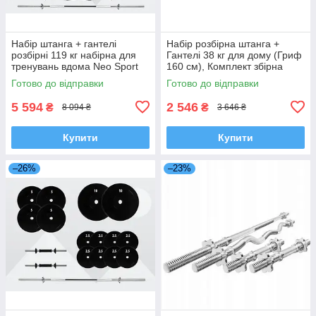
Набір штанга + гантелі
Набір розбірна штанга +
розбірні 119 кг набірна для
Гантелі 38 кг для дому (Гриф
тренувань вдома Neo Sport
160 см), Комплект збірна
спортивна WCG
Готово до відправки
Готово до відправки
5 594
2 546
₴
₴
8 094 ₴
3 646 ₴
Купити
Купити
–26%
–23%