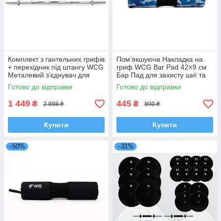
Комплект з гантельних грифів
Пом’якшуюча Накладка на
+ перехідник під штангу WCG
гриф WCG Bar Pad 42×9 см
Металевий з’єднувач для
Бар Пад для захисту шиї та
штанги і 2 грифи гантель для
плечей під час занять
Готово до відправки
Готово до відправки
з’єднання
гіпоалергенна накладка на
гриф
1 449
445
₴
₴
2 898 ₴
890 ₴
Купити
Купити
–50%
–31%