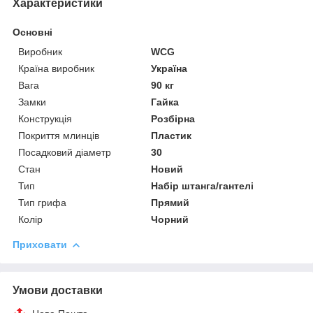
Характеристики
Основні
Виробник
WCG
Країна виробник
Україна
Вага
90 кг
Замки
Гайка
Конструкція
Розбірна
Покриття млинців
Пластик
Посадковий діаметр
30
Стан
Новий
Тип
Набір штанга/гантелі
Тип грифа
Прямий
Колір
Чорний
Приховати
Умови доставки