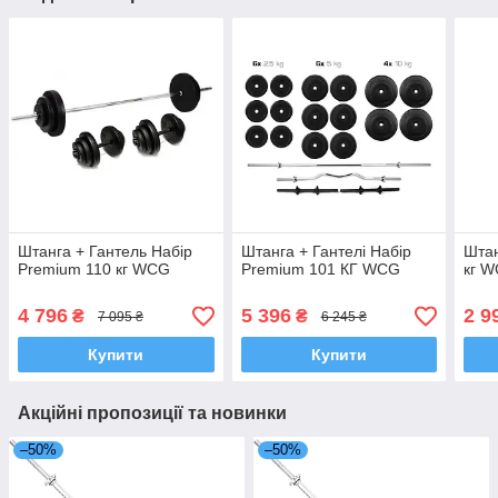
Штанга + Гантель Набір
Штанга + Гантелі Набір
Штан
Premium 110 кг WCG
Premium 101 КГ WCG
кг 
4 796
5 396
2 9
₴
₴
7 095 ₴
6 245 ₴
Купити
Купити
Акційні пропозиції та новинки
–50%
–50%