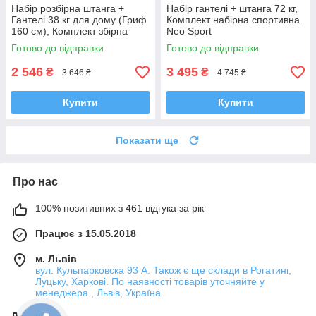
Набір розбірна штанга +
Набір гантелі + штанга 72 кг,
Гантелі 38 кг для дому (Гриф
Комплект набірна спортивна
160 см), Комплект збірна
Neo Sport
спортивна WCG
Готово до відправки
Готово до відправки
2 546
3 495
₴
₴
3 646 ₴
4 745 ₴
Купити
Купити
Показати ще
Про нас
100% позитивних з 461 відгука за рік
Працює з 15.05.2018
м. Львів
вул. Кульпарковска 93 А. Також є ще склади в Рогатині,
Луцьку, Харкові. По наявності товарів уточняйте у
менеджера., Львів, Україна