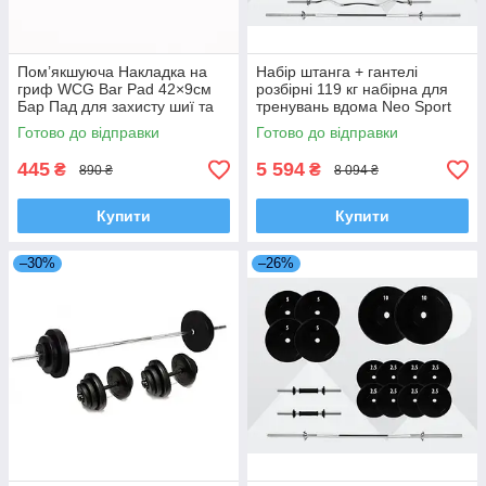
Пом’якшуюча Накладка на
Набір штанга + гантелі
гриф WCG Bar Pad 42×9см
розбірні 119 кг набірна для
Бар Пад для захисту шиї та
тренувань вдома Neo Sport
плечей під час присідань
Готово до відправки
Готово до відправки
гіпоалергенна накладка на
гриф
445
5 594
₴
₴
890 ₴
8 094 ₴
Купити
Купити
–30%
–26%