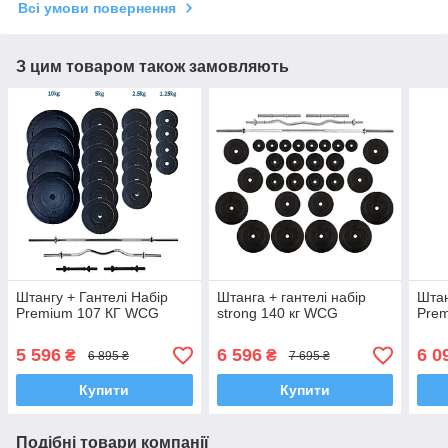
Всі умови повернення
З цим товаром також замовляють
Штангу + Гантелі Набір
Штанга + гантелі набір
Штан
Premium 107 КГ WCG
strong 140 кг WCG
Prem
5 596
6 596
6 0
₴
₴
6 895 ₴
7 695 ₴
Купити
Купити
Подібні товари компанії