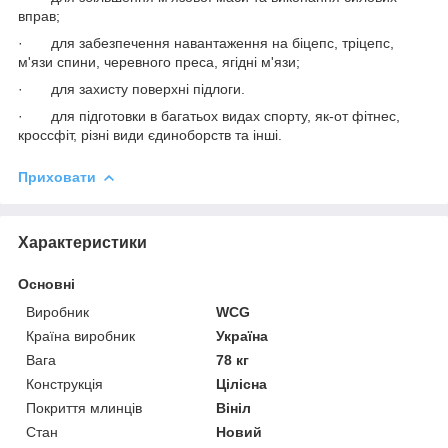
вправ;
· для забезпечення навантаження на біцепс, тріцепс,
м'язи спини, черевного преса, ягідні м'язи;
· для захисту поверхні підлоги.
· для підготовки в багатьох видах спорту, як-от фітнес,
кроссфіт, різні види єдиноборств та інші.
Приховати
Характеристики
Основні
Виробник
WCG
Країна виробник
Україна
Вага
78 кг
Конструкція
Цілісна
Покриття млинців
Вініл
Стан
Новий