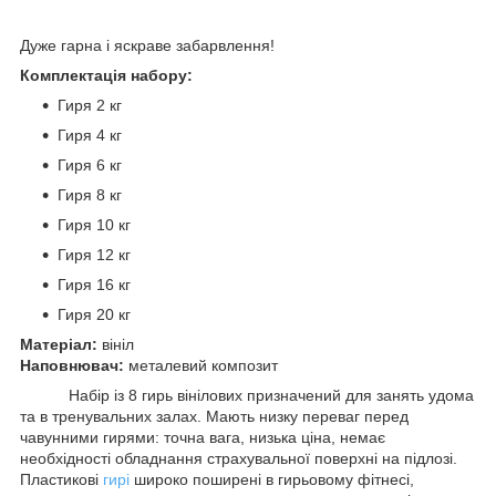
Дуже гарна і яскраве забарвлення!
Комплектація набору:
Гиря 2 кг
Гиря 4 кг
Гиря 6 кг
Гиря 8 кг
Гиря 10 кг
Гиря 12 кг
Гиря 16 кг
Гиря 20 кг
Матеріал:
вініл
Наповнювач:
металевий композит
Набір із 8 гирь вінілових призначений для занять удома
та в тренувальних залах. Мають низку переваг перед
чавунними гирями: точна вага, низька ціна, немає
необхідності обладнання страхувальної поверхні на підлозі.
Пластикові
гирі
широко поширені в гирьовому фітнесі,