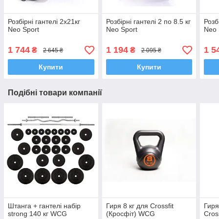
Розбірні гантелі 2х21кг
Розбірні гантелі 2 по 8.5 кг
Розб
Neo Sport
Neo Sport
Neo 
1 744
1 194
1 5
₴
₴
2 645 ₴
2 095 ₴
Купити
Купити
Подібні товари компанії
Штанга + гантелі набір
Гиря 8 кг для Crossfit
Гиря
strong 140 кг WCG
(Кросфіт) WCG
Cros