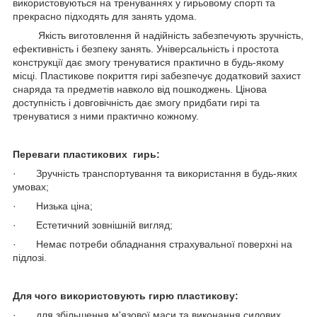
використовуються на тренуваннях у гирьовому спорті та
прекрасно підходять для занять удома.
Якість виготовлення й надійність забезпечують зручність,
ефективність і безпеку занять. Універсальність і простота
конструкції дає змогу тренуватися практично в будь-якому
місці. Пластикове покриття гирі забезпечує додатковий захист
снаряда та предметів навколо від пошкоджень. Цінова
доступність і довговічність дає змогу придбати гирі та
тренуватися з ними практично кожному.
Переваги пластикових гирь:
· Зручність транспортування та використання в будь-яких
умовах;
· Низька ціна;
· Естетичний зовнішній вигляд;
· Немає потреби обладнання страхувальної поверхні на
підлозі.
Для чого використовують гирю пластикову:
· для збільшення м'язової маси та виконання силових