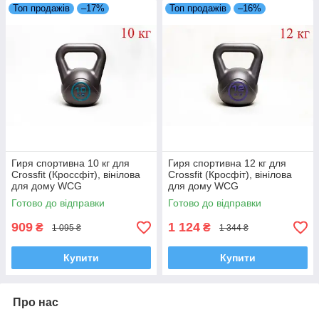
Топ продажів
–17%
Топ продажів
–16%
Гиря спортивна 10 кг для
Гиря спортивна 12 кг для
Crossfit (Кроссфіт), вінілова
Crossfit (Кросфіт), вінілова
для дому WCG
для дому WCG
Готово до відправки
Готово до відправки
909
1 124
₴
₴
1 095 ₴
1 344 ₴
Купити
Купити
Про нас