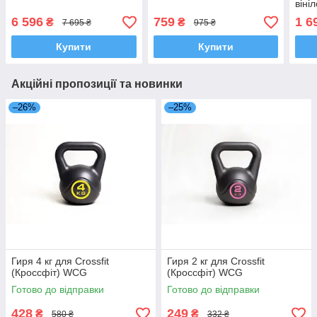
віні
6 596
759
1 6
₴
₴
7 695 ₴
975 ₴
Купити
Купити
Акційні пропозиції та новинки
–26%
–25%
Гиря 4 кг для Crossfit
Гиря 2 кг для Crossfit
(Кроссфіт) WCG
(Кроссфіт) WCG
Готово до відправки
Готово до відправки
428
249
₴
₴
580 ₴
332 ₴