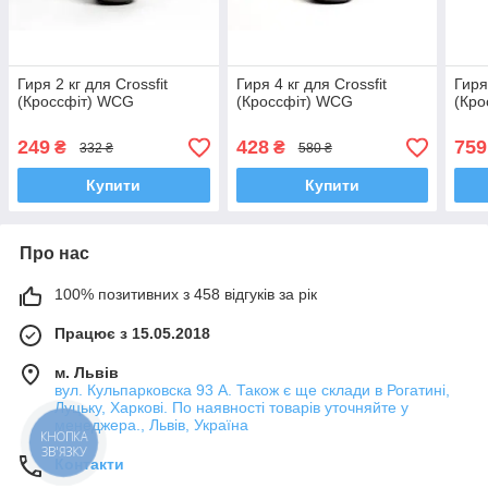
Гиря 2 кг для Crossfit
Гиря 4 кг для Crossfit
Гиря
(Кроссфіт) WCG
(Кроссфіт) WCG
(Кр
249
428
759
₴
₴
332 ₴
580 ₴
Купити
Купити
Про нас
100% позитивних з 458 відгуків за рік
Працює з 15.05.2018
м. Львів
вул. Кульпарковска 93 А. Також є ще склади в Рогатині,
Луцьку, Харкові. По наявності товарів уточняйте у
менеджера., Львів, Україна
КНОПКА
ЗВ'ЯЗКУ
Контакти