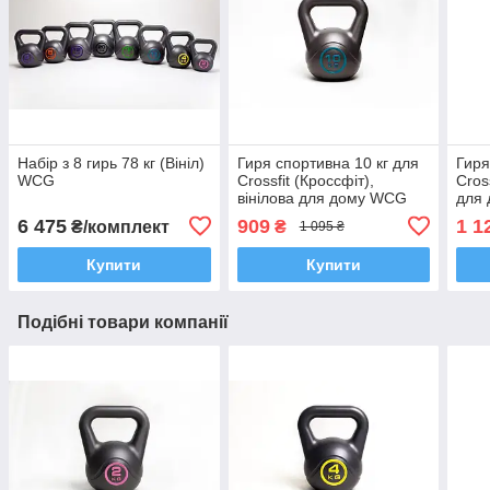
Набір з 8 гирь 78 кг (Вініл)
Гиря спортивна 10 кг для
Гиря
WCG
Crossfit (Кроссфіт),
Cros
вінілова для дому WCG
для
6 475
909
1 1
₴/комплект
₴
1 095 ₴
Купити
Купити
Подібні товари компанії