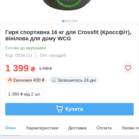
Гиря спортивна 16 кг для Crossfit (Кроссфіт),
вінілова для дому WCG
Готово до відправки
Код: 0016 (1)
Опт і роздріб
1 399
₴
1 799 ₴
Економія
400 ₴
Залишилось
24 дні
1 380 ₴
від 2 шт.
Купити
Опис
Характеристики
Доставка
Оплата
Умови п