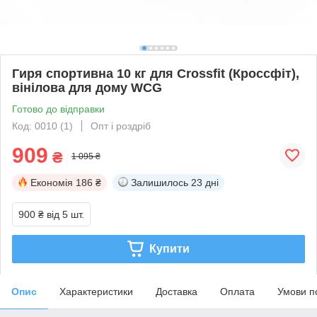
Гиря спортивна 10 кг для Crossfit (Кроссфіт),
вінілова для дому WCG
Готово до відправки
Код: 0010 (1)
Опт і роздріб
909
₴
1 095 ₴
Економія
186 ₴
Залишилось
23 дні
900 ₴
від 5 шт.
Купити
Опис
Характеристики
Доставка
Оплата
Умови п