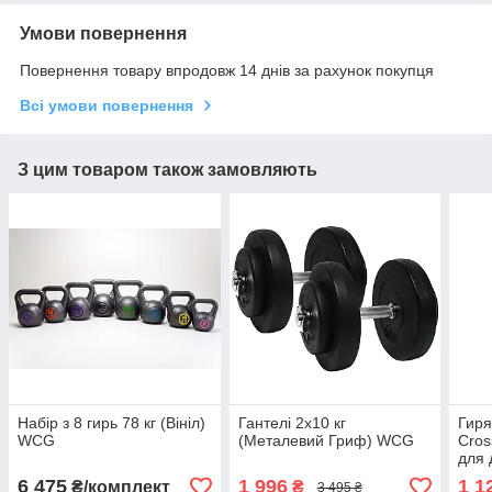
Умови повернення
Повернення товару впродовж 14 днів за рахунок покупця
Всі умови повернення
З цим товаром також замовляють
Набір з 8 гирь 78 кг (Вініл)
Гантелі 2х10 кг
Гиря
WCG
(Металевий Гриф) WCG
Cros
для
6 475
1 996
1 1
₴/комплект
₴
3 495 ₴