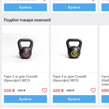
Купити
Купити
Подібні товари компанії
Гиря 2 кг для Crossfit
Гиря 4 кг для Crossfit
Гант
(Кроссфіт) WCG
(Кроссфіт) WCG
(Наб
плас
для 
249
428
696
₴
₴
332 ₴
580 ₴
Купити
Купити