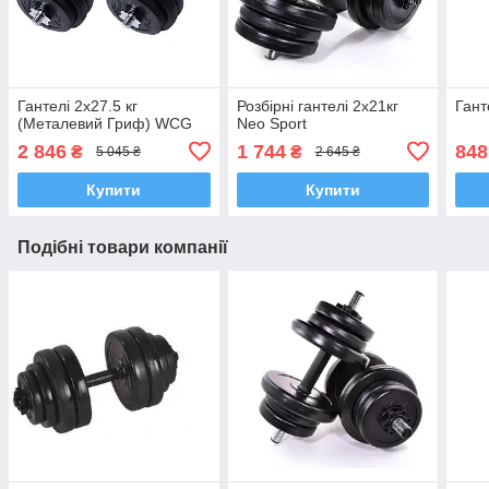
Гантелі 2х27.5 кг
Розбірні гантелі 2х21кг
Гант
(Металевий Гриф) WCG
Neo Sport
2 846
1 744
848
₴
₴
5 045 ₴
2 645 ₴
Купити
Купити
Подібні товари компанії