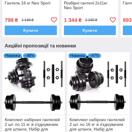
Гантель 16 кг Neo Sport
Розбірні гантелі 2х11кг
Гант
Neo Sport
798
1 344
893
₴
₴
1 149 ₴
2 245 ₴
Купити
Купити
Акційні пропозиції та новинки
Новинка
–48%
Новинка
–47%
Комплект набірних гантелей
Комплект набірних гантелей
2 шт. по 11 кг зі з'єднувачем
2 шт. по 16 кг зі з'єднувачем
для штанги, Набір для
для штанги, Набір для