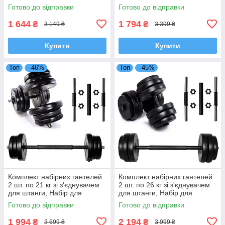
тренувань удома зі змінною
тренувань удома зі змінною
Готово до відправки
Готово до відправки
вагою Neo Sport
вагою Neo Sport
1 644
1 794
₴
₴
3 149 ₴
3 399 ₴
Купити
Купити
Топ
–46%
Топ
–45%
Комплект набірних гантелей
Комплект набірних гантелей
2 шт. по 21 кг зі з'єднувачем
2 шт. по 26 кг зі з'єднувачем
для штанги, Набір для
для штанги, Набір для
тренувань удома зі змінною
тренувань удома зі змінною
Готово до відправки
Готово до відправки
вагою Neo Sport
вагою Neo Sport
1 994
2 194
₴
₴
3 699 ₴
3 999 ₴