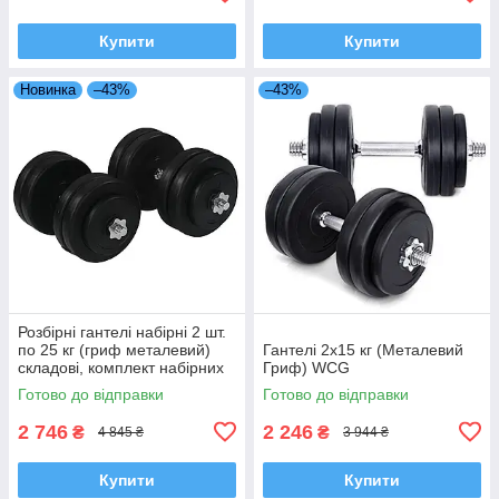
Купити
Купити
Новинка
–43%
–43%
Розбірні гантелі набірні 2 шт.
по 25 кг (гриф металевий)
Гантелі 2х15 кг (Металевий
складові, комплект набірних
Гриф) WCG
гантелей WCG
Готово до відправки
Готово до відправки
2 746
2 246
₴
₴
4 845 ₴
3 944 ₴
Купити
Купити