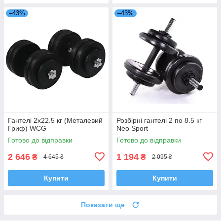
–43%
–43%
Гантелі 2х22.5 кг (Металевий
Розбірні гантелі 2 по 8.5 кг
Гриф) WCG
Neo Sport
Готово до відправки
Готово до відправки
2 646
1 194
₴
₴
4 645 ₴
2 095 ₴
Купити
Купити
Показати ще