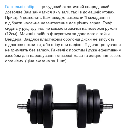
Гантельні набір
— це чудовий атлетичний снаряд, який
дозволяє Вам займатися як у залі, так і в домашніх утовах.
Пристрій дозволить Вам швидко виконати її складання і
підібрати належне навантаження для різних вправ. Гриф
сидить у руці зручно, не ковзає із засічки на поверхні рукояті
(12см). Млинці надійно фіксуються за допомогою гайки
Вейдера. Завдяки пластиковій оболонці диски не зіпсують
підлогове покриття, або стіну при падінні. Під час тренування
не гримлять без запаху. Гантелі є простим і дуже ефективним
засобом для нарощування м'язової маси та зміцнення всього
організму. (ціна вказана за 1 шт.)