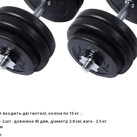
 входить дві гантелі, кожна по 15 кг .:
 2 шт. довжина 45 див, діаметр 2.8 см, вага - 2.5 кг
ки
в: