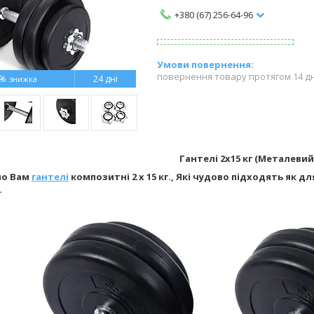
+380 (67) 256-64-96
повернення товару протягом 14 д
3%
24 дні
Гантелі 2х15 кг (Металевий
мо Вам
гантелі
композитні 2 х 15 кг., Які чудово підходять як 
.