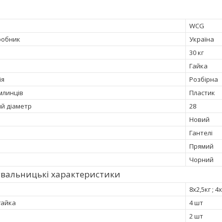
WCG
робник
Україна
30 кг
Гайка
ія
Розбірна
млинців
Пластик
й діаметр
28
Новий
Гантелі
Прямий
Чорний
увальницькі характеристики
8х2,5кг ; 4
гайка
4 шт
2 шт