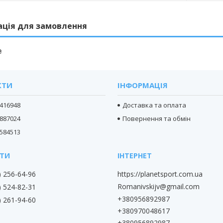
ація для замовлення
₴
КТИ
ІНФОРМАЦІЯ
416948
Доставка та оплата
887024
Повернення та обмін
584513
) 256-64-96
https://planetsport.com.ua
Romanivskijv@gmail.com
) 524-82-31
+380956892987
) 261-94-60
+380970048617
+380956892987