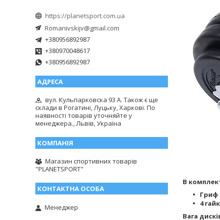
https://planetsport.com.ua
Romanivskijv@gmail.com
+380956892987
+380970048617
+380956892987
вул. Кульпарковска 93 А. Також є ще
склади в Рогатині, Луцьку, Харкові. По
наявності товарів уточняйте у
менеджера., Львів, Україна
Магазин спортивних товарів
"PLANETSPORT"
В комплект
Гриф -
4 гай
Менеджер
Вага дискі