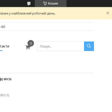
Кошик
овані у найближчий робочий день.
-60
такти
иф) WCG
003 (1)