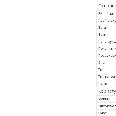
Основні
Виробник
Країна ви
Вага
Замки
Конструкц
Покриття 
Посадкови
Стан
Тип
Тип грифа
Колір
Корист
Млинці
Фіксуюча 
Гриф