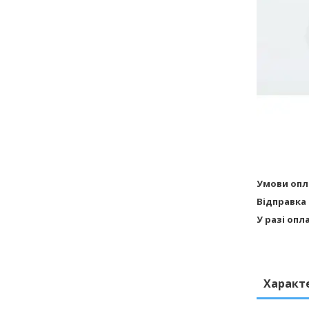
Умови опл
Відправка
У разі опл
Характ