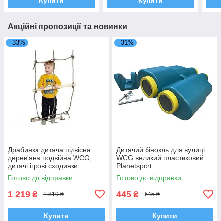
Купити
Купити
Акційні пропозиції та новинки
–33%
–31%
Драбинка дитяча підвісна
Дитячий бінокль для вулиці
дерев'яна подвійна WCG,
WCG великий пластиковий
дитячі ігрові сходинки
Planetsport
Planetsport
Готово до відправки
Готово до відправки
1 219
445
₴
₴
1 819 ₴
645 ₴
Купити
Купити