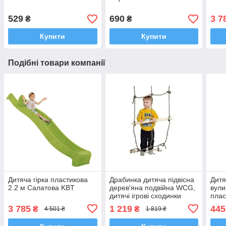
529
690
3 7
₴
₴
Купити
Купити
Подібні товари компанії
Дитяча гірка пластикова
Драбинка дитяча підвісна
Дитя
2.2 м Салатова KBT
дерев'яна подвійна WCG,
вули
дитячі ігрові сходинки
плас
Planetsport
3 785
1 219
445
₴
₴
4 501 ₴
1 819 ₴