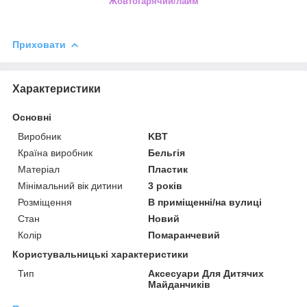
Жовтогарячий/лайм
Приховати
Характеристики
Основні
Виробник
KBT
Країна виробник
Бельгія
Матеріал
Пластик
Мінімальний вік дитини
3 років
Розміщення
В приміщенні/на вулиці
Стан
Новий
Колір
Помаранчевий
Користувальницькі характеристики
Тип
Аксесуари Для Дитячих
Майданчиків