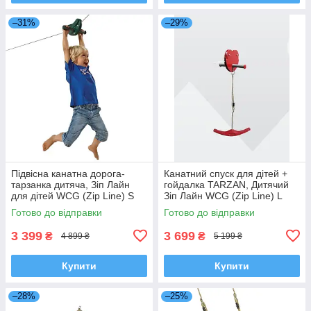
–31%
–29%
Підвісна канатна дорога-
Канатний спуск для дітей +
тарзанка дитяча, Зіп Лайн
гойдалка TARZAN, Дитячий
для дітей WCG (Zip Line) S
Зіп Лайн WCG (Zip Line) L
Planetsport
Planetsport
Готово до відправки
Готово до відправки
3 399
3 699
₴
₴
4 899 ₴
5 199 ₴
Купити
Купити
–28%
–25%