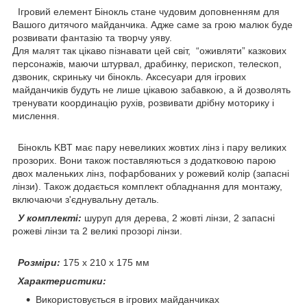
Ігровий елемент Бінокль стане чудовим доповненням для
Вашого дитячого майданчика. Адже саме за грою малюк буде
розвивати фантазію та творчу уяву.
Для малят так цікаво пізнавати цей світ, “оживляти” казкових
персонажів, маючи штурвал, драбинку, перископ, телескоп,
дзвоник, скриньку чи бінокль. Аксесуари для ігрових
майданчиків будуть не лише цікавою забавкою, а й дозволять
тренувати координацію рухів, розвивати дрібну моторику і
мислення.
Бінокль KBT має пару невеликих жовтих лінз і пару великих
прозорих. Вони також поставляються з додатковою парою
двох маленьких лінз, пофарбованих у рожевий колір (запасні
лінзи). Також додається комплект обладнання для монтажу,
включаючи з'єднувальну деталь.
У комплекті:
шуруп для дерева, 2 жовті лінзи, 2 запасні
рожеві лінзи та 2 великі прозорі лінзи.
Розміри:
175 x 210 x 175 мм
Характеристики:
Використовується в ігрових майданчиках