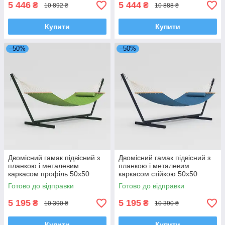
в саду
5 446
5 444
₴
₴
10 892 ₴
10 888 ₴
Купити
Купити
–50%
–50%
Двомісний гамак підвісний з
Двомісний гамак підвісний з
планкою і металевим
планкою і металевим
каркасом профіль 50х50
каркасом стійкою 50х50
SOFT XXL 200x140 WCG
SOFT XXL 200x140 WCG
Готово до відправки
Готово до відправки
Зелений
Блакитний
5 195
5 195
₴
₴
10 390 ₴
10 390 ₴
Купити
Купити