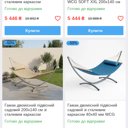
сталевим каркасом
WCG SOFT XXL 200x140 см
350х120х120 WCG SOFT XXL
для відпочинку в саду
Готово до відправки
Готово до відправки
для відпочинку в саду дачі з
Зелений
подушкою
5 446
5 444
₴
₴
10 892 ₴
10 888 ₴
Купити
Купити
–50%
–50%
Гамак двомісний підвісний
Гамак двомісний підвісний
садовий 200x140 см зі
садовий зі сталевим
сталевим каркасом
каркасом 40x40 мм WCG
350х120х120 WCG SOFT XXL
SOFT XXL 200x140 см для
Готово до відправки
Готово до відправки
підвісне ліжко для відпочинку
відпочинку Блакитний