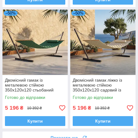
–50%
–50%
Двомісний гамак із
Двомісний гамак ліжко із
металевою стійкою
металевою стійкою
350х120х120 стьобаний
350х120х120 садовий із
садовий із подушкою та
подушкою та планками WCG
Готово до відправки
Готово до відправки
планками WCG SOFT XXL
SOFT XXL 200x140 см до
200x140 см до 200/250 кг
200/250 кг
5 196
5 196
₴
₴
10 392 ₴
10 392 ₴
Купити
Купити
Показати ще