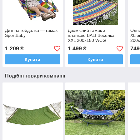
Дитяча гойдалка — гамак
Двомісний гамак з
Одно
SportBaby
планкою BALI Веселка
XL р
XXL 200х150 WCG
200х
1 209
1 499
749
₴
₴
Купити
Купити
Подібні товари компанії