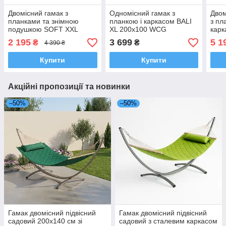
Двомісний гамак з
Одномісний гамак з
Двом
планками та знімною
планкою і каркасом BALI
з пл
подушкою SOFT XXL
XL 200х100 WCG
карк
200x140 WCG підвісний
Planetsport
SOF
2 195
3 699
5 1
₴
₴
4 390 ₴
садовий для відпочинку
Зел
Зелений
Купити
Купити
Акційні пропозиції та новинки
–50%
–50%
Гамак двомісний підвісний
Гамак двомісний підвісний
садовий 200x140 см зі
садовий з сталевим каркасом