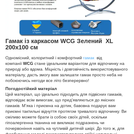
Гамак із каркасом WCG Зелений XL
200x100 см
Одномісний, колоритний і комфортний
гамак
від
компанії
WCG
стане ідеальним варіантом для відпочинку на
природі або вдома. Міцність і довговічність використовуваного
матеріалу, дасть змогу вам залишати гамак просто неба не
побоюючись негоди все літо безперервно!
Погодостійкий матеріал
Цей матеріал, що ідеально підходить для підвісних гамаків,
відповідає всім вимогам, що пред'являються до якісних
гамаків. М'яка і приємна на дотик, бавовна подарує вам
приємні тактильні відчуття протягом тривалого відпочинку. Ви
сміливо можете брати із собою своїх дітей, оскільки
гіпоалергенна тканина не викликає подразнень чи
почервоніння навіть на чутливій дитячій шкірі. До того ж, для