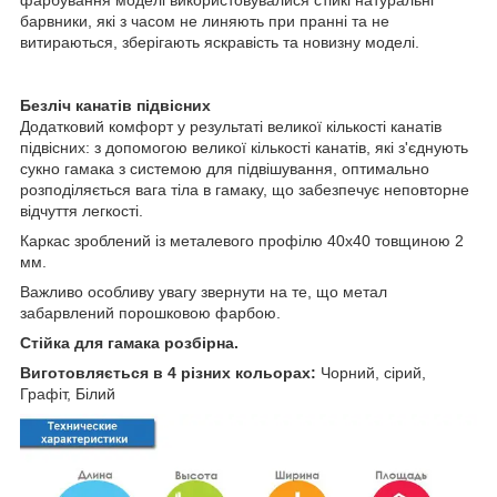
фарбування моделі використовувалися стійкі натуральні
барвники, які з часом не линяють при пранні та не
витираються, зберігають яскравість та новизну моделі.
Безліч канатів підвісних
Додатковий комфорт у результаті великої кількості канатів
підвісних: з допомогою великої кількості канатів, які з'єднують
сукно гамака з системою для підвішування, оптимально
розподіляється вага тіла в гамаку, що забезпечує неповторне
відчуття легкості.
Каркас зроблений із металевого профілю 40х40 товщиною 2
мм.
Важливо особливу увагу звернути на те, що метал
забарвлений порошковою фарбою.
Стійка для гамака розбірна.
Виготовляється в 4 різних кольорах:
Чорний, сірий,
Графіт, Білий