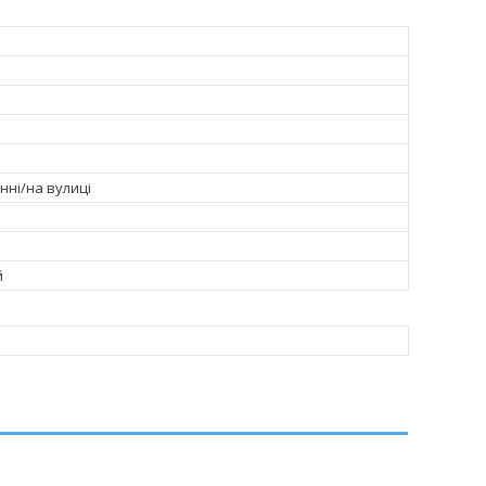
нні/на вулиці
й