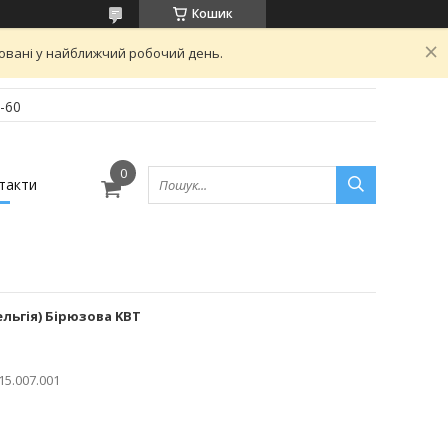
Кошик
овані у найближчий робочий день.
-60
такти
ельгія) Бірюзова KBT
015.007.001