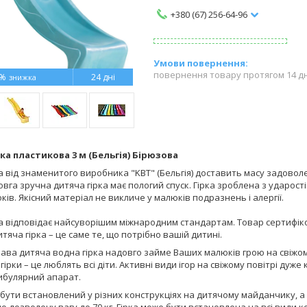
+380 (67) 256-64-96
повернення товару протягом 14 д
6%
24 дні
ка пластикова 3 м (Бельгія) Бірюзова
а від знаменитого виробника "KBT" (Бельгія) доставить масу задовол
овга зручна дитяча гірка має пологий спуск. Гірка зроблена з ударост
оків. Якісний матеріал не викличе у малюків подразнень і алергії.
а відповідає найсуворішим міжнародним стандартам. Товар сертифіко
итяча гірка – це саме те, що потрібно вашій дитині.
ава дитяча водна гірка надовго займе Ваших малюків грою на свіжому 
 гірки – це люблять всі діти. Активні види ігор на свіжому повітрі дуже
тибулярний апарат.
бути встановлений у різних конструкціях на дитячому майданчику, а 
 дозволену вагу до 70 кг. Гірка може бути встановлена на всі види конс