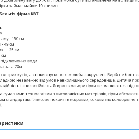
ірки займає майже 10 хвилин.
Бельгія фірма KBT
:
3м
ажу - 150 см
- 49 см
х ― 35 см
 см
 підключення води
а вага 70кг
є гострих кутів, а стінки спускового жолоба закруглені. Виріб не бої
 гладкою незалежно від умов навколишнього середовища. Дитяча гірк
адійність і зносостійкість. Яскраві кольори гірки не змінюються під 
а сучасними технологіями з високоякісних матеріалів, гірки абсолютн
м стандартам. Глянсове покриття яскравих, соковитих кольорів не тіл
ї.
еристики