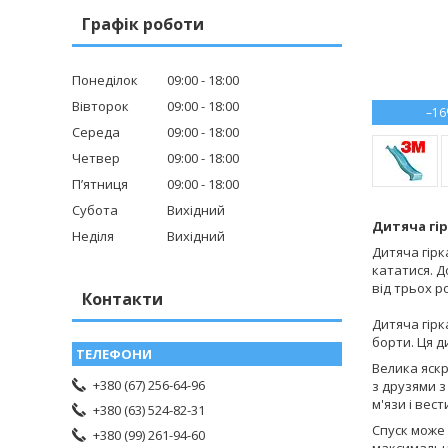
Графік роботи
Понеділок
09:00
18:00
Вівторок
09:00
18:00
–1
Середа
09:00
18:00
Четвер
09:00
18:00
Пʼятниця
09:00
18:00
Субота
Вихідний
Дитяча гір
Неділя
Вихідний
Дитяча гірк
кататися. Д
від трьох р
Контакти
Дитяча гірк
борти. Ця д
Велика яскр
+380 (67) 256-64-96
з друзями з
м'язи і вес
+380 (63) 524-82-31
Спуск може 
+380 (99) 261-94-60
максимально