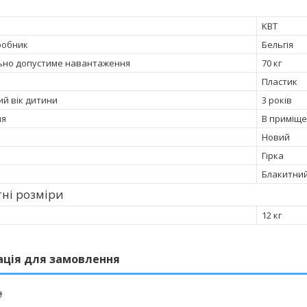
KBT
робник
Бельгія
ьно допустиме навантаження
70 кг
Пластик
ий вік дитини
3 років
ня
В приміще
Новий
Гірка
Блакитни
ні розміри
12 кг
ація для замовлення
₴