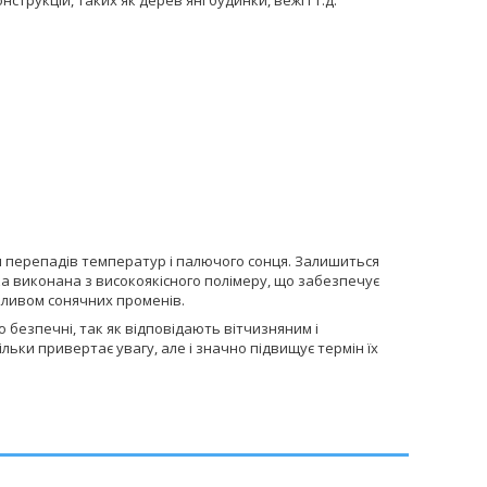
ться перепадів температур і палючого сонця. Залишиться
а виконана з високоякісного полімеру, що забезпечує
впливом сонячних променів.
о безпечні, так як відповідають вітчизняним і
ьки привертає увагу, але і значно підвищує термін їх