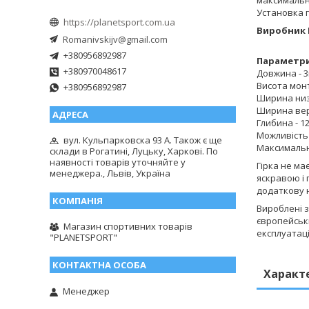
Установка г
https://planetsport.com.ua
Виробник 
Romanivskijv@gmail.com
+380956892987
Параметри
+380970048617
Довжина - 
Висота монт
+380956892987
Ширина низ 
Ширина вер
Глибина - 12
Можливість
вул. Кульпарковска 93 А. Також є ще
Максимальн
склади в Рогатині, Луцьку, Харкові. По
наявності товарів уточняйте у
Гірка не ма
менеджера., Львів, Україна
яскравою і
додаткову н
Вироблені з
європейськи
Магазин спортивних товарів
експлуатаці
"PLANETSPORT"
Характ
Менеджер