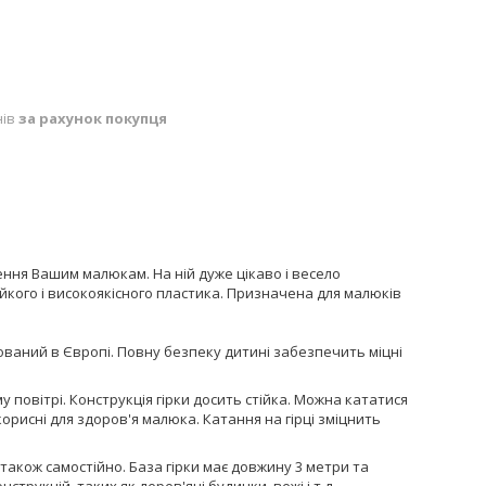
нів
за рахунок покупця
ення Вашим малюкам. На ній дуже цікаво і весело
ійкого і високоякісного пластика. Призначена для малюків
ваний в Європі. Повну безпеку дитині забезпечить міцні
повітрі. Конструкція гірки досить стійка. Можна кататися
 корисні для здоров'я малюка. Катання на гірці зміцнить
також самостійно. База гірки має довжину 3 метри та
трукцій, таких як дерев'яні будинки, вежі і т.д.